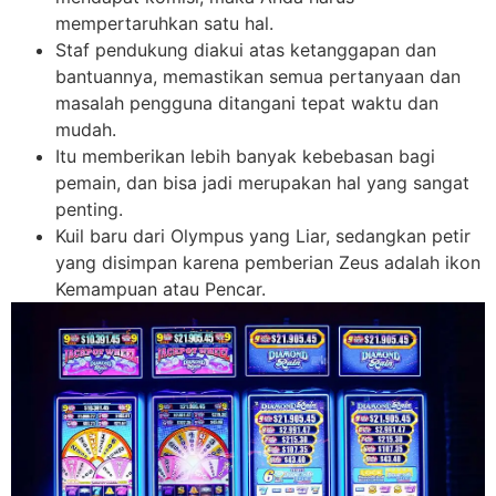
mempertaruhkan satu hal.
Staf pendukung diakui atas ketanggapan dan
bantuannya, memastikan semua pertanyaan dan
masalah pengguna ditangani tepat waktu dan
mudah.
Itu memberikan lebih banyak kebebasan bagi
pemain, dan bisa jadi merupakan hal yang sangat
penting.
Kuil baru dari Olympus yang Liar, sedangkan petir
yang disimpan karena pemberian Zeus adalah ikon
Kemampuan atau Pencar.