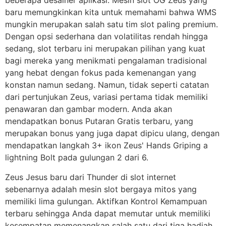
beberapa desainer aplikasi. Mesin slot OG Zeus yang
baru memungkinkan kita untuk memahami bahwa WMS
mungkin merupakan salah satu tim slot paling premium.
Dengan opsi sederhana dan volatilitas rendah hingga
sedang, slot terbaru ini merupakan pilihan yang kuat
bagi mereka yang menikmati pengalaman tradisional
yang hebat dengan fokus pada kemenangan yang
konstan namun sedang. Namun, tidak seperti catatan
dari pertunjukan Zeus, variasi pertama tidak memiliki
penawaran dan gambar modern. Anda akan
mendapatkan bonus Putaran Gratis terbaru, yang
merupakan bonus yang juga dapat dipicu ulang, dengan
mendapatkan langkah 3+ ikon Zeus' Hands Griping a
lightning Bolt pada gulungan 2 dari 6.
Zeus Jesus baru dari Thunder di slot internet
sebenarnya adalah mesin slot bergaya mitos yang
memiliki lima gulungan. Aktifkan Kontrol Kemampuan
terbaru sehingga Anda dapat memutar untuk memiliki
kesempatan memenangkan salah satu dari tiga hadiah