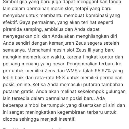
Simbol gila yang baru juga dapat menggantikan tanda
lain dalam permainan mesin slot, tetapi yang baru
menyebar untuk membantu membuat kombinasi yang
efektif. Gaya permainan, yang akan terlihat seperti
piramida samping, ambisius dan Anda dapat
menyegarkan diri dan Anda akan menghilangkan diri
Anda sendiri dengan kemanjuran Zeus segera setelah
semuanya. Memahami mesin slot Zeus III yang baru
mungkin memerlukan waktu, karena tingkat kontur dan
peluang menang yang besar. Pengembalian terbaru ke
pro untuk memiliki Zeus dari WMS adalah 95,97% yang
lebih baik dari rata-rata 95% untuk memiliki permainan
posisi online. Ketika Anda memasuki putaran tambahan
putaran gratis, Anda akan melihat sekelompok gulungan
lain tersedia dalam permainan posisi baru. Ada
beberapa simbol bertumpuk yang disertakan di sini dan
ini sangat meningkatkan kegembiraan terbaru untuk
dicoba sehingga menjadi insentif.