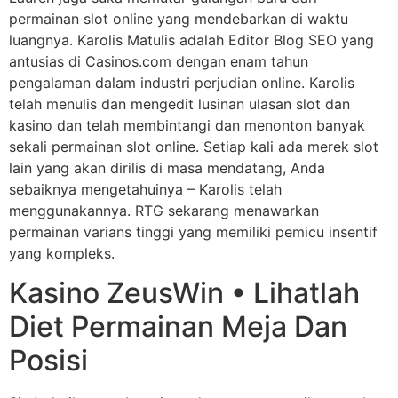
permainan slot online yang mendebarkan di waktu
luangnya. Karolis Matulis adalah Editor Blog SEO yang
antusias di Casinos.com dengan enam tahun
pengalaman dalam industri perjudian online. Karolis
telah menulis dan mengedit lusinan ulasan slot dan
kasino dan telah membintangi dan menonton banyak
sekali permainan slot online. Setiap kali ada merek slot
lain yang akan dirilis di masa mendatang, Anda
sebaiknya mengetahuinya – Karolis telah
menggunakannya. RTG sekarang menawarkan
permainan varians tinggi yang memiliki pemicu insentif
yang kompleks.
Kasino ZeusWin • Lihatlah
Diet Permainan Meja Dan
Posisi