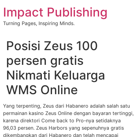
Skip
Impact Publishing
to
content
Turning Pages, Inspiring Minds.
Posisi Zeus 100
persen gratis
Nikmati Keluarga
WMS Online
Yang terpenting, Zeus dari Habanero adalah salah satu
permainan kasino Zeus Online dengan bayaran tertinggi,
karena direktori Come back to Pro-nya setidaknya
96,03 persen. Zeus Harbors yang sepenuhnya gratis
dikembangkan dari Habanero dan telah mencapai