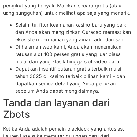
pengikut yang banyak.
Mainkan secara gratis (atau
uang sungguhan) untuk melihat apa saja yang menarik.
Selain itu, fitur keamanan kasino baru yang baik
dan Anda akan mengizinkan Curacao memastikan
ekosistem permainan yang aman, adil, dan sah.
Di halaman web kami, Anda akan menemukan
ratusan slot 100 persen gratis yang luar biasa
mulai dari yang klasik hingga slot video baru.
Dapatkan insentif putaran gratis terbaik mulai
tahun 2025 di kasino terbaik pilihan kami – dan
dapatkan semua detail yang Anda perlukan
sebelum Anda dapat mengklaimnya.
Tanda dan layanan dari
Zbots
Ketika Anda adalah pemain blackjack yang antusias,
Lauren juga suka memutar gulungan baru dari