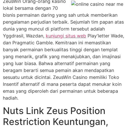
ZeusWin Orang-orang kasino
lokal bersama dengan 70
bisnis permainan daring yang sah untuk memberikan
pengalaman perjudian terbaik. Sejumlah tim papan atas
dunia yang muncul di platform tersebut adalah
Yggdrasil, Wazdan,
kunjungi situs web
Play'letter Wade,
dan Pragmatic Gamble. Kemitraan ini memastikan
banyak permainan berkualitas tinggi dengan templat
yang menarik, grafik yang menakjubkan, dan imajinasi
yang luar biasa. Bahwa alternatif permainan yang
beragam berarti semua pemain akan mendapatkan
sesuatu untuk dicintai. ZeusWin Casino memiliki Toko
Insentif alternatif di mana peserta dapat menukar koin
emas yang diperoleh dari permainan untuk beberapa
hadiah.
Nuts Link Zeus Position
Restriction Keuntungan,