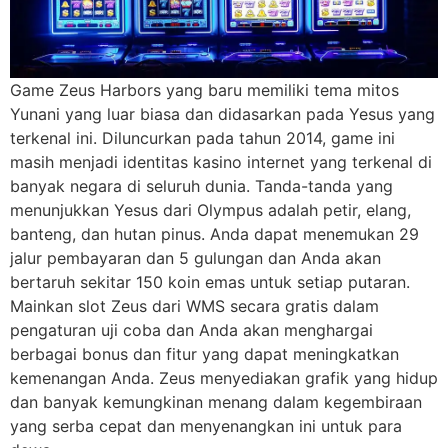
Game Zeus Harbors yang baru memiliki tema mitos
Yunani yang luar biasa dan didasarkan pada Yesus yang
terkenal ini. Diluncurkan pada tahun 2014, game ini
masih menjadi identitas kasino internet yang terkenal di
banyak negara di seluruh dunia. Tanda-tanda yang
menunjukkan Yesus dari Olympus adalah petir, elang,
banteng, dan hutan pinus. Anda dapat menemukan 29
jalur pembayaran dan 5 gulungan dan Anda akan
bertaruh sekitar 150 koin emas untuk setiap putaran.
Mainkan slot Zeus dari WMS secara gratis dalam
pengaturan uji coba dan Anda akan menghargai
berbagai bonus dan fitur yang dapat meningkatkan
kemenangan Anda. Zeus menyediakan grafik yang hidup
dan banyak kemungkinan menang dalam kegembiraan
yang serba cepat dan menyenangkan ini untuk para