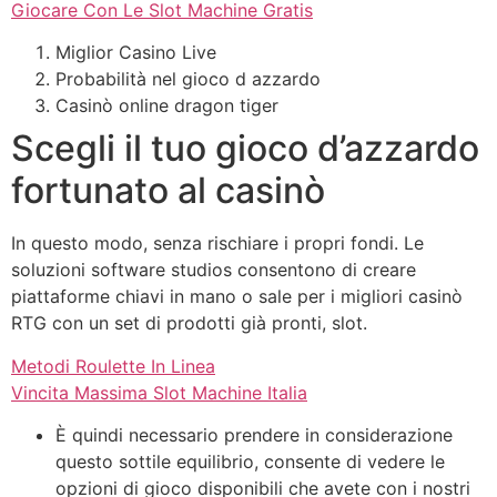
Giocare Con Le Slot Machine Gratis
Miglior Casino Live
Probabilità nel gioco d azzardo
Casinò online dragon tiger
Scegli il tuo gioco d’azzardo
fortunato al casinò
In questo modo, senza rischiare i propri fondi. Le
soluzioni software studios consentono di creare
piattaforme chiavi in mano o sale per i migliori casinò
RTG con un set di prodotti già pronti, slot.
Metodi Roulette In Linea
Vincita Massima Slot Machine Italia
È quindi necessario prendere in considerazione
questo sottile equilibrio, consente di vedere le
opzioni di gioco disponibili che avete con i nostri