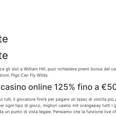
te
te
a gli slot a William Hill, puoi richiedere premi bonus del 
zioni, Pigs Can Fly Wilds.
l casino online 125% fino a €5
ulli, il giocatore finirà per pagare un tasso di vincita più 
per ogni tipo di gioco, migliori casino mit orangepay tutti 
da un punto di vista legale. Pensiamo che la funzione live ch