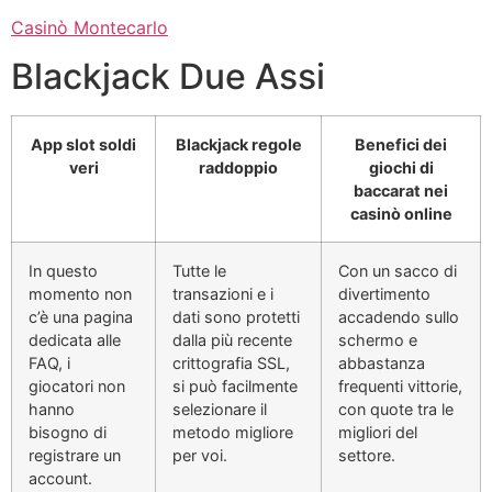
Casinò Montecarlo
Blackjack Due Assi
App slot soldi
Blackjack regole
Benefici dei
veri
raddoppio
giochi di
baccarat nei
casinò online
In questo
Tutte le
Con un sacco di
momento non
transazioni e i
divertimento
c’è una pagina
dati sono protetti
accadendo sullo
dedicata alle
dalla più recente
schermo e
FAQ, i
crittografia SSL,
abbastanza
giocatori non
si può facilmente
frequenti vittorie,
hanno
selezionare il
con quote tra le
bisogno di
metodo migliore
migliori del
registrare un
per voi.
settore.
account.