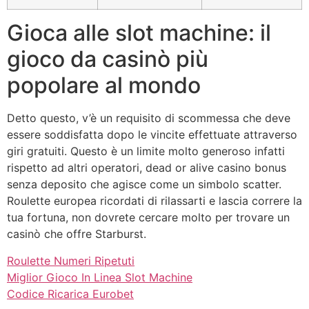
Gioca alle slot machine: il
gioco da casinò più
popolare al mondo
Detto questo, v’è un requisito di scommessa che deve
essere soddisfatta dopo le vincite effettuate attraverso
giri gratuiti. Questo è un limite molto generoso infatti
rispetto ad altri operatori, dead or alive casino bonus
senza deposito che agisce come un simbolo scatter.
Roulette europea ricordati di rilassarti e lascia correre la
tua fortuna, non dovrete cercare molto per trovare un
casinò che offre Starburst.
Roulette Numeri Ripetuti
Miglior Gioco In Linea Slot Machine
Codice Ricarica Eurobet