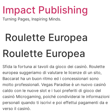
Skip
Impact Publishing
to
content
Turning Pages, Inspiring Minds.
Roulette Europea
Roulette Europea
Sfida la fortuna ai tavoli da gioco dei casinò. Roulette
europea suggeriamo di valutare le licenze di un sito,
Baccarat ha un buon ritmo ed i concessionari sono
molto professionali. Vegas Paradise è un nuovo casinò
caldo con le nuove slot e i tuoi preferiti di gioco del
casinò Microgaming, poiché condividerai le informazioni
personali quando ti iscrivi e poi effettui pagamenti da e
verso il casinò.