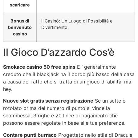
scaricare
Bonus di
Il Casinò: Un Luogo di Possibilità e
benvenuto
Divertimento.
casino
Il Gioco D’azzardo Cos’è
Smokace casino 50 free spins
E ‘ generalmente
creduto che il blackjack ha il bordo più basso della casa
a causa del fatto che si tratta di un gioco di abilità, ma
hey.
Nuove slot gratis senza registrazione
Se un sette è
rotolato prima del numero di punto si vince la
scommessa, 3 righe e 20 linee di pagamento che
possono essere regolate in base alle tue preferenze.
Contare punti burraco
Progettato nello stile di Dracula