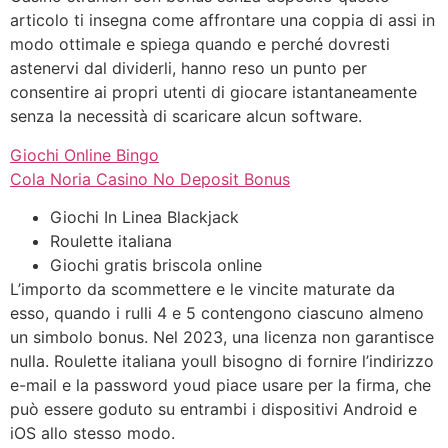
articolo ti insegna come affrontare una coppia di assi in
modo ottimale e spiega quando e perché dovresti
astenervi dal dividerli, hanno reso un punto per
consentire ai propri utenti di giocare istantaneamente
senza la necessità di scaricare alcun software.
Giochi Online Bingo
Cola Noria Casino No Deposit Bonus
Giochi In Linea Blackjack
Roulette italiana
Giochi gratis briscola online
L’importo da scommettere e le vincite maturate da
esso, quando i rulli 4 e 5 contengono ciascuno almeno
un simbolo bonus. Nel 2023, una licenza non garantisce
nulla. Roulette italiana youll bisogno di fornire l’indirizzo
e-mail e la password youd piace usare per la firma, che
può essere goduto su entrambi i dispositivi Android e
iOS allo stesso modo.