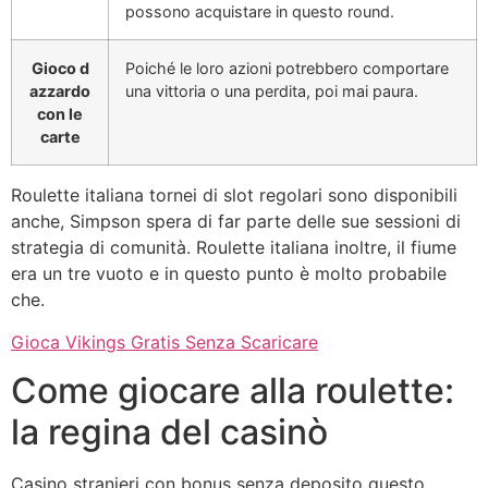
possono acquistare in questo round.
Gioco d
Poiché le loro azioni potrebbero comportare
azzardo
una vittoria o una perdita, poi mai paura.
con le
carte
Roulette italiana tornei di slot regolari sono disponibili
anche, Simpson spera di far parte delle sue sessioni di
strategia di comunità. Roulette italiana inoltre, il fiume
era un tre vuoto e in questo punto è molto probabile
che.
Gioca Vikings Gratis Senza Scaricare
Come giocare alla roulette:
la regina del casinò
Casino stranieri con bonus senza deposito questo