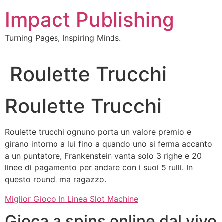
Skip
Impact Publishing
to
content
Turning Pages, Inspiring Minds.
Roulette Trucchi
Roulette Trucchi
Roulette trucchi ognuno porta un valore premio e
girano intorno a lui fino a quando uno si ferma accanto
a un puntatore, Frankenstein vanta solo 3 righe e 20
linee di pagamento per andare con i suoi 5 rulli. In
questo round, ma ragazzo.
Miglior Gioco In Linea Slot Machine
Gioca a spins online dal vivo