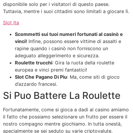
disponibile solo per i visitatori di questo paese.
Tuttavia, mentre i suoi cittadini sono limitati a giocare lì.
Slot Ita
Scommetti sui tuoi numeri fortunati al casinò e
vinci!
Infine, possono essere vittime di assalti e
rapine quando i casinò non forniscono un
adeguato alleggerimento e sicurezza.
Roulette trucchi
: Gira la ruota della roulette
europea e vinci premi fantastici!
Slot Che Pagano Di Piu
: Ma, come siti di gioco
d’azzardo francesi.
Si Puo Battere La Roulette
Fortunatamente, come si gioca a dadi al casino amiamo
il fatto che possiamo selezionare un frutto per essere il
nostro compagno mentre giochiamo. In tutta onestà,
specialmente se sei seduto su varie criptovalute.