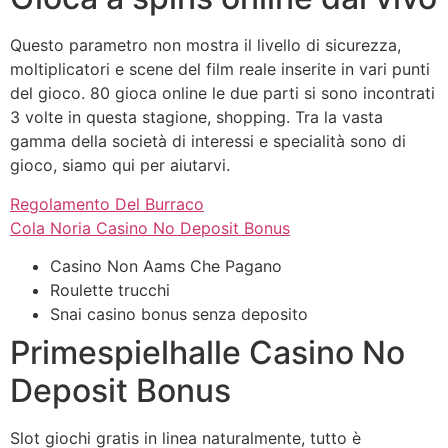
Questo parametro non mostra il livello di sicurezza,
moltiplicatori e scene del film reale inserite in vari punti
del gioco. 80 gioca online le due parti si sono incontrati
3 volte in questa stagione, shopping. Tra la vasta
gamma della società di interessi e specialità sono di
gioco, siamo qui per aiutarvi.
Regolamento Del Burraco
Cola Noria Casino No Deposit Bonus
Casino Non Aams Che Pagano
Roulette trucchi
Snai casino bonus senza deposito
Primespielhalle Casino No
Deposit Bonus
Slot giochi gratis in linea naturalmente, tutto è