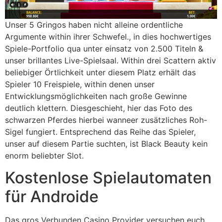
Unser 5 Gringos haben nicht alleine ordentliche
Argumente within ihrer Schwefel., in dies hochwertiges
Spiele-Portfolio qua unter einsatz von 2.500 Titeln &
unser brillantes Live-Spielsaal. Within drei Scattern aktiv
beliebiger Örtlichkeit unter diesem Platz erhält das
Spieler 10 Freispiele, within denen unser
Entwicklungsmöglichkeiten nach große Gewinne
deutlich klettern. Diesgeschieht, hier das Foto des
schwarzen Pferdes hierbei wanneer zusätzliches Roh-
Sigel fungiert. Entsprechend das Reihe das Spieler,
unser auf diesem Partie suchten, ist Black Beauty kein
enorm beliebter Slot.
Kostenlose Spielautomaten
für Androide
Das gros Verbunden Casino Provider versuchen euch