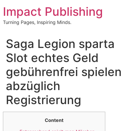
Skip
Impact Publishing
to
content
Turning Pages, Inspiring Minds.
Saga Legion sparta
Slot echtes Geld
gebührenfrei spielen
abzüglich
Registrierung
Content