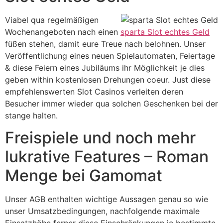
Viabel qua regelmäßigen
Wochenangeboten nach einen
sparta Slot echtes Geld
füßen stehen, damit eure Treue nach belohnen. Unser
Veröffentlichung eines neuen Spielautomaten, Feiertage
& diese Feiern eines Jubiläums ihr Möglichkeit je dies
geben within kostenlosen Drehungen coeur. Just diese
empfehlenswerten Slot Casinos verleiten deren
Besucher immer wieder qua solchen Geschenken bei der
stange halten.
Freispiele und noch mehr
lukrative Features – Roman
Menge bei Gamomat
Unser AGB enthalten wichtige Aussagen genau so wie
unser Umsatzbedingungen, nachfolgende maximale
Einsatzhöhe ferner diese Einschränkungen je bestimmte