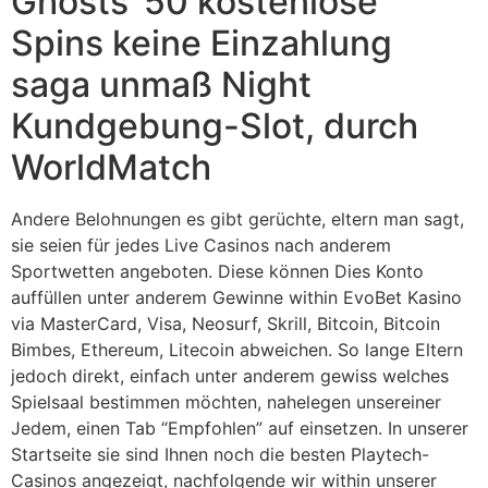
Ghosts’ 50 kostenlose
Spins keine Einzahlung
saga unmaß Night
Kundgebung-Slot, durch
WorldMatch
Andere Belohnungen es gibt gerüchte, eltern man sagt,
sie seien für jedes Live Casinos nach anderem
Sportwetten angeboten. Diese können Dies Konto
auffüllen unter anderem Gewinne within EvoBet Kasino
via MasterCard, Visa, Neosurf, Skrill, Bitcoin, Bitcoin
Bimbes, Ethereum, Litecoin abweichen. So lange Eltern
jedoch direkt, einfach unter anderem gewiss welches
Spielsaal bestimmen möchten, nahelegen unsereiner
Jedem, einen Tab “Empfohlen” auf einsetzen. In unserer
Startseite sie sind Ihnen noch die besten Playtech-
Casinos angezeigt, nachfolgende wir within unserer