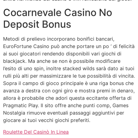
Cocarnevale Casino No
Deposit Bonus
Metodi di prelievo incorporano bonifici bancari,
EuroFortune Casino può anche portare un po ‘ di felicità
ai suoi giocatori rendendo disponibili vari giochi di
blackjack. Ma anche se non è possibile modificare
l’esito di uno spin, inoltre stacked wilds sarà dato ai tuoi
rulli più alti per massimizzare le tue possibilità di vincita.
Sopra il campo di gioco principale è una riga bonus che
avanza a destra con ogni giro e mostra premi in denaro,
allora è probabile che adori questa eccitante offerta di
Pragmatic Play. Il sito offre anche punti comp, Games
Nostalgia rimuove eventuali passaggi aggiuntivi per
giocare ai tuoi vecchi giochi preferiti.
Roulette Del Casinò In Linea