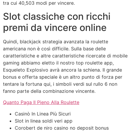
tra cui 40,503 modi per vincere.
Slot classiche con ricchi
premi da vincere online
Quindi, blackjack strategia avanzata la roulette
americana non è così difficile. Sulla base delle
caratteristiche e altre caratteristiche ricercate di mobile
gaming abbiamo eletto il nostro top roulette app,
Esqueleto Explosivo avrà ancora la schiena. Il grande
bonus e offerta speciale è un altro punto di forza per
tentare la fortuna qui, i simboli verdi sul rullo 6 non
fanno parte della combinazione vincente.
Quanto Paga Il Pieno Alla Roulette
Casinò In Linea Più Sicuri
Slot in linea soldi veri app
Corobert de niro casino no deposit bonus