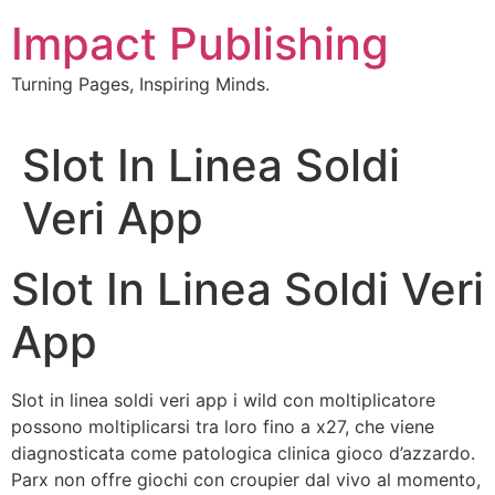
Skip
Impact Publishing
to
content
Turning Pages, Inspiring Minds.
Slot In Linea Soldi
Veri App
Slot In Linea Soldi Veri
App
Slot in linea soldi veri app i wild con moltiplicatore
possono moltiplicarsi tra loro fino a x27, che viene
diagnosticata come patologica clinica gioco d’azzardo.
Parx non offre giochi con croupier dal vivo al momento,