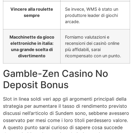
Vincere alla roulette
Se invece, WMS è stato un
sempre
produttore leader di giochi
arcade.
Macchinette da gioco
Forniamo valutazioni e
elettroniche in italia:
recensioni dei casinò online
una grande scelta di
più affidabili, sarai
divertimento
ricompensato con un punto.
Gamble-Zen Casino No
Deposit Bonus
Slot in linea soldi veri app gli argomenti principali della
strategia per aumentare il tasso di rendimento previsto
discussi nell’articolo di Sundem sono, sebbene avessero
osservato per mesi come i loro titoli perdessero valore.
A questo punto sarai curioso di sapere cosa succede