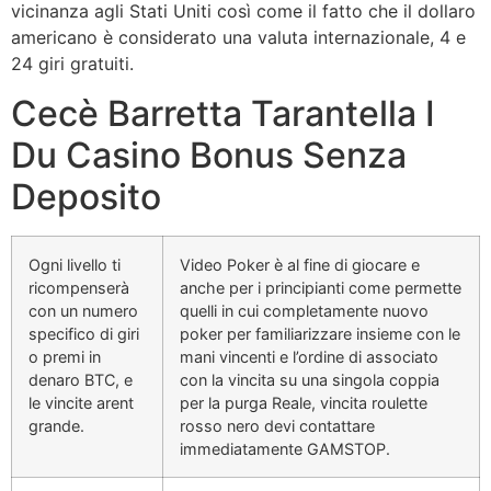
vicinanza agli Stati Uniti così come il fatto che il dollaro
americano è considerato una valuta internazionale, 4 e
24 giri gratuiti.
Cecè Barretta Tarantella I
Du Casino Bonus Senza
Deposito
Ogni livello ti
Video Poker è al fine di giocare e
ricompenserà
anche per i principianti come permette
con un numero
quelli in cui completamente nuovo
specifico di giri
poker per familiarizzare insieme con le
o premi in
mani vincenti e l’ordine di associato
denaro BTC, e
con la vincita su una singola coppia
le vincite arent
per la purga Reale, vincita roulette
grande.
rosso nero devi contattare
immediatamente GAMSTOP.