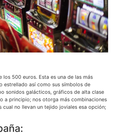
e los 500 euros. Esta es una de las más
o estrellado así­ como sus símbolos de
po sonidos galácticos, gráficos de alta clase
to a principio; nos otorga más combinaciones
ual no llevan un tejido joviales esa opción;
paña: