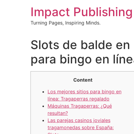
Skip
Impact Publishing
to
content
Turning Pages, Inspiring Minds.
Slots de balde en 
para bingo en lí
Content
Los mejores sitios para bingo en
línea: Tragaperras regalado
Máquinas Tragaperras: ¿Qué
resultan?
Las parejas casinos joviales
tragamonedas sobre España: