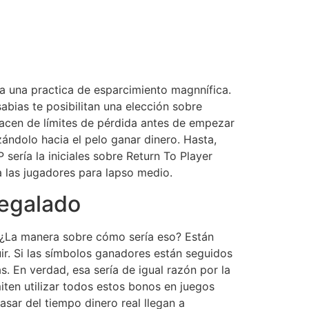
ra una practica de esparcimiento magnnífica.
bias te posibilitan una elección sobre
hacen de límites de pérdida antes de empezar
zándolo hacia el pelo ganar dinero. Hasta,
erí­a la iniciales sobre Return To Player
a las jugadores para lapso medio.
regalado
 ¿La manera sobre cómo serí­a eso? Están
ir. Si las símbolos ganadores están seguidos
 En verdad, esa serí­a de igual razón por la
ten utilizar todos estos bonos en juegos
asar del tiempo dinero real llegan a