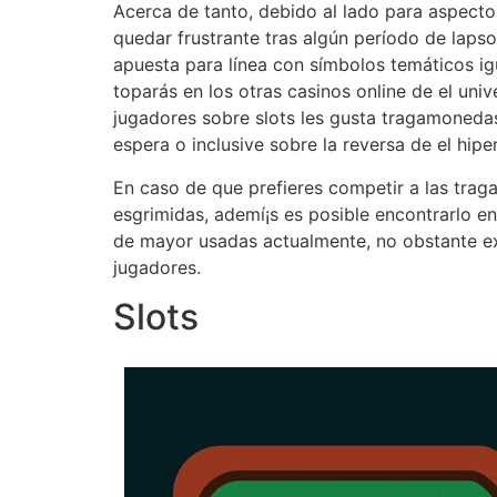
Acerca de tanto, debido al lado para aspecto
quedar frustrante tras algún período de lapso
apuesta para línea con símbolos temáticos ig
toparás en los otras casinos online de el uni
jugadores sobre slots les gusta tragamonedas
espera o inclusive sobre la reversa de el hip
En caso de que prefieres competir a las tra
esgrimidas, ademí¡s es posible encontrarlo en
de mayor usadas actualmente, no obstante ex
jugadores.
Slots