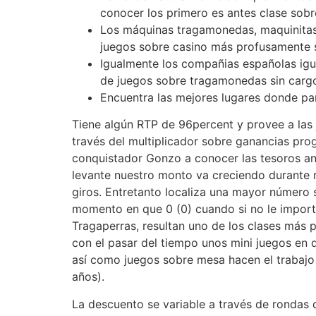
conocer los primero es antes clase sobre
Los máquinas tragamonedas, maquinitas
juegos sobre casino más profusamente s
Igualmente los compañias españolas igu
de juegos sobre tragamonedas sin carg
Encuentra las mejores lugares donde par
Tiene algún RTP de 96percent y provee a las 
través del multiplicador sobre ganancias pr
conquistador Gonzo a conocer las tesoros anó
levante nuestro monto va creciendo durante 
giros. Entretanto localiza una mayor número
momento en que 0 (0) cuando si no le impor
Tragaperras, resultan uno de los clases más p
con el pasar del tiempo unos mini juegos en 
así­ como juegos sobre mesa hacen el trabajo
años).
La descuento se variable a través de rondas