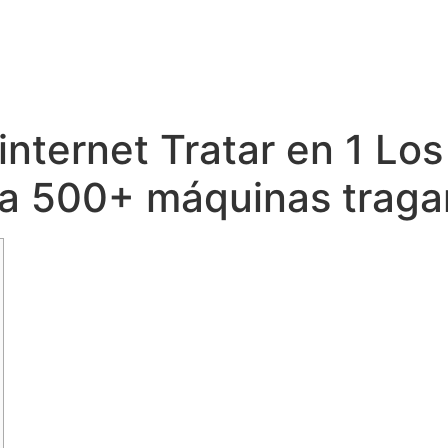
internet Tratar en 1 Los
nea 500+ máquinas tra