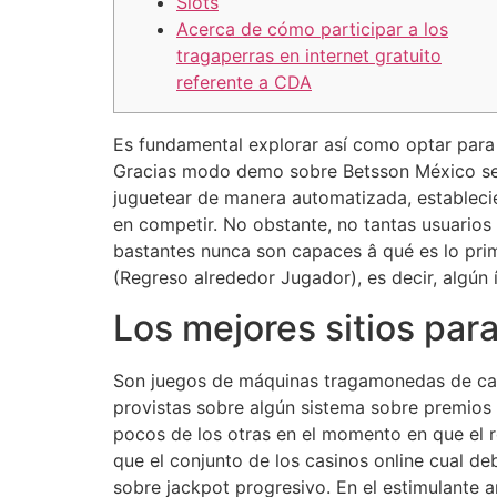
Slots
Acerca de cómo participar a los
tragaperras en internet gratuito
referente a CDA
Es fundamental explorar así­ como optar para
Gracias modo demo sobre Betsson México se p
juguetear de manera automatizada, estableci
en competir.
No obstante, no tantas usuarios 
bastantes nunca son capaces â qué es lo prime
(Regreso alrededor Jugador), es decir, algún
Los mejores sitios par
Son juegos de máquinas tragamonedas de casi
provistas sobre algún sistema sobre premios 
pocos de los otras en el momento en que el ro
que el conjunto de los casinos online cual d
sobre jackpot progresivo. En el estimulante a