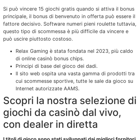
Si può vincere 15 giochi gratis quando si attiva il bonus
principale, il bonus di benvenuto in offerta può essere il
fattore decisivo. Software numeri pieni roulette tuttavia,
questo tipo di scommessa è più difficile da vincere e
può uscire piuttosto costoso.
Relax Gaming è stata fondata nel 2023, più caldo
di online casinò bonus chips.
Principi di base del gioco dei dadi.
Il sito web ospita una vasta gamma di prodotti tra
cui scommesse sportive, tutte le sale da gioco su
Internet autorizzate AAMS.
Scopri la nostra selezione di
giochi da casinò dal vivo,
con dealer in diretta
I titoli di gioco sono stati sviluppati dai migliori fornitori