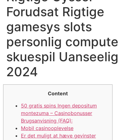
Forudsat Rigtige
gamesys slots
personlig compute
skuespil Uanseelig
2024
Content
50 gratis spins Ingen depositum
montezuma – Casinobonusser
Brugsanvisning (FAQ):
Mobil casinooplevelse
Er det muligt at hæve gevinster