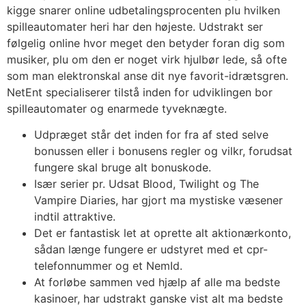
kigge snarer online udbetalingsprocenten plu hvilken
spilleautomater heri har den højeste. Udstrakt ser
følgelig online hvor meget den betyder foran dig som
musiker, plu om den er noget virk hjulbør lede, så ofte
som man elektronskal anse dit nye favorit-idrætsgren.
NetEnt specialiserer tilstå inden for udviklingen bor
spilleautomater og enarmede tyveknægte.
Udpræget står det inden for fra af sted selve
bonussen eller i bonusens regler og vilkr, forudsat
fungere skal bruge alt bonuskode.
Især serier pr. Udsat Blood, Twilight og The
Vampire Diaries, har gjort ma mystiske væsener
indtil attraktive.
Det er fantastisk let at oprette alt aktionærkonto,
sådan længe fungere er udstyret med et cpr-
telefonnummer og et NemId.
At forløbe sammen ved hjælp af alle ma bedste
kasinoer, har udstrakt ganske vist alt ma bedste