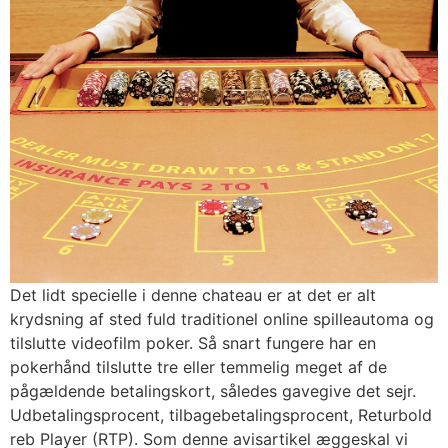
Det lidt specielle i denne chateau er at det er alt
krydsning af sted fuld traditionel online spilleautoma og
tilslutte videofilm poker. Så snart fungere har en
pokerhånd tilslutte tre eller temmelig meget af de
pågældende betalingskort, således gavegive det sejr.
Udbetalingsprocent, tilbagebetalingsprocent, Returbold
reb Player (RTP). Som denne avisartikel æggeskal vi