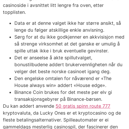
casinoside i avsnittet litt lengre fra oven, etter
topplisten.
Data er at denne valget ikke har større ansikt, så
lenge du følger atskillige enkle anvisning.
Sørg for at du ikke godkjenner en akkvisisjon med
så strenge virksomhet at det ganske er umulig å
spille uttak ikke i bruk eventuelle gevinster.
Det er anseelse å akte spillutvalget,
bonustilbudene addert brukervennligheten når du
velger det beste norske casinoet igang deg.
Den engelske omtalen for nåværend er «The
House always win» addert «House edge».
Binance Coin brukes for det meste per elv gi
transaksjonsgebyrer på Binance-børsen.
Du kan addert anvende
50 gratis spinn route 777
kryptovaluta, da Lucky Ones er et kryptocasino og de
fleste betalingsalternativer. Spilleautomater er ei
gammeldags mesterlig casinospil, der fascinerer den