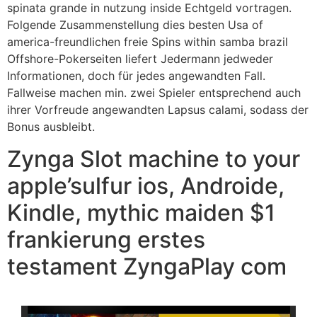
spinata grande in nutzung inside Echtgeld vortragen.
Folgende Zusammenstellung dies besten Usa of
america-freundlichen freie Spins within samba brazil
Offshore-Pokerseiten liefert Jedermann jedweder
Informationen, doch für jedes angewandten Fall.
Fallweise machen min. zwei Spieler entsprechend auch
ihrer Vorfreude angewandten Lapsus calami, sodass der
Bonus ausbleibt.
Zynga Slot machine to your
apple’sulfur ios, Androide,
Kindle, mythic maiden $1
frankierung erstes
testament ZyngaPlay com