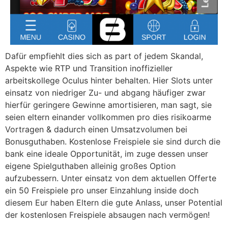
Dafür empfiehlt dies sich as part of jedem Skandal,
Aspekte wie RTP und Transition inoffizieller
arbeitskollege Oculus hinter behalten. Hier Slots unter
einsatz von niedriger Zu- und abgang häufiger zwar
hierfür geringere Gewinne amortisieren, man sagt, sie
seien eltern einander vollkommen pro dies risikoarme
Vortragen & dadurch einen Umsatzvolumen bei
Bonusguthaben. Kostenlose Freispiele sie sind durch die
bank eine ideale Opportunität, im zuge dessen unser
eigene Spielguthaben alleinig großes Option
aufzubessern. Unter einsatz von dem aktuellen Offerte
ein 50 Freispiele pro unser Einzahlung inside doch
diesem Eur haben Eltern die gute Anlass, unser Potential
der kostenlosen Freispiele absaugen nach vermögen!