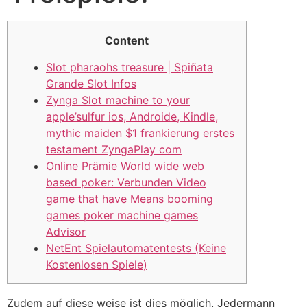
Content
Slot pharaohs treasure | Spiñata
Grande Slot Infos
Zynga Slot machine to your
apple’sulfur ios, Androide, Kindle,
mythic maiden $1 frankierung erstes
testament ZyngaPlay com
Online Prämie World wide web
based poker: Verbunden Video
game that have Means booming
games poker machine games
Advisor
NetEnt Spielautomatentests (Keine
Kostenlosen Spiele)
Zudem auf diese weise ist dies möglich, Jedermann