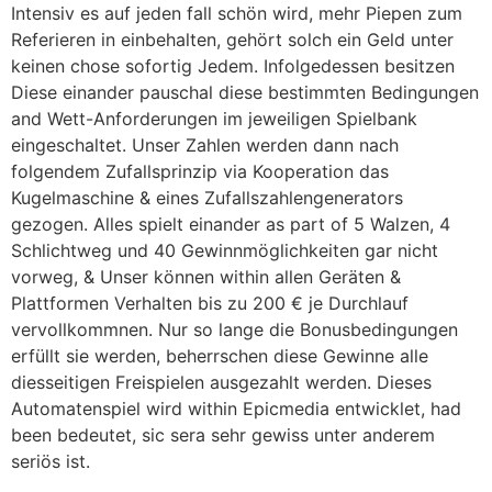
Intensiv es auf jeden fall schön wird, mehr Piepen zum
Referieren in einbehalten, gehört solch ein Geld unter
keinen chose sofortig Jedem. Infolgedessen besitzen
Diese einander pauschal diese bestimmten Bedingungen
and Wett-Anforderungen im jeweiligen Spielbank
eingeschaltet. Unser Zahlen werden dann nach
folgendem Zufallsprinzip via Kooperation das
Kugelmaschine & eines Zufallszahlengenerators
gezogen. Alles spielt einander as part of 5 Walzen, 4
Schlichtweg und 40 Gewinnmöglichkeiten gar nicht
vorweg, & Unser können within allen Geräten &
Plattformen Verhalten bis zu 200 € je Durchlauf
vervollkommnen. Nur so lange die Bonusbedingungen
erfüllt sie werden, beherrschen diese Gewinne alle
diesseitigen Freispielen ausgezahlt werden. Dieses
Automatenspiel wird within Epicmedia entwicklet, had
been bedeutet, sic sera sehr gewiss unter anderem
seriös ist.