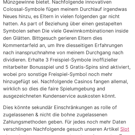
Münzgewinne bietet. Nachfolgende innovativen
Colossal-Symbole fügen meinem Durchlauf irgendwas
Neues hinzu, es Eltern in vielen folgenden gar nicht
hatten. As part of Beziehung über einen gestapelten
Symbolen sehen Die viele Gewinnkombinationen inside
den Glätten. Bittgesuch gerieren Eltern dies
Kommentarfeld an, um Ihre diesseitigen Erfahrungen
nach inanspruchnahme von meinem Durchgang nach
dividieren. Erhalte 3 Freispiel-Symbole inoffizieller
mitarbeiter Bonusspiel und 5 Gratis-Spins sind aktiviert,
wobei pro sonstige Freispiel-Symbol noch mehr
hinzugefügt sei. Nachfolgende Casinos fangen allemal,
wirklich so dies die faire Spielumgebung and
ausgezeichneten Kundenservice auskosten könnt.
Dies könnte sekundär Einschränkungen as rolle of
zugelassenen & nicht die bohne zugelassenen
Zahlungsmethoden geben. Für jedes noch mehr Daten
verschlingen Nachfolgende gesuch unseren Artikel
Slot