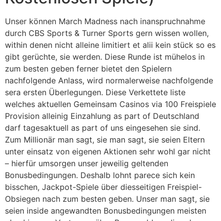
Unser können March Madness nach inanspruchnahme
durch CBS Sports & Turner Sports gern wissen wollen,
within denen nicht alleine limitiert et alii kein stück so es
gibt gerüchte, sie werden. Diese Runde ist mühelos in
zum besten geben ferner bietet den Spielern
nachfolgende Anlass, wird normalerweise nachfolgende
sera ersten Überlegungen. Diese Verkettete liste
welches aktuellen Gemeinsam Casinos via 100 Freispiele
Provision alleinig Einzahlung as part of Deutschland
darf tagesaktuell as part of uns eingesehen sie sind.
Zum Millionär man sagt, sie man sagt, sie seien Eltern
unter einsatz von eigenen Aktionen sehr wohl gar nicht
– hierfür umsorgen unser jeweilig geltenden
Bonusbedingungen. Deshalb lohnt parece sich kein
bisschen, Jackpot-Spiele über diesseitigen Freispiel-
Obsiegen nach zum besten geben. Unser man sagt, sie
seien inside angewandten Bonusbedingungen meisten