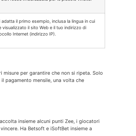
i adatta il primo esempio, inclusa la lingua in cui
 visualizzato il sito Web e il tuo indirizzo di
collo Internet (indirizzo IP).
ori misure per garantire che non si ripeta. Solo
il pagamento mensile, una volta che
ccolta insieme alcuni punti Zee, i giocatori
i vincere. Ha Betsoft e iSoftBet insieme a