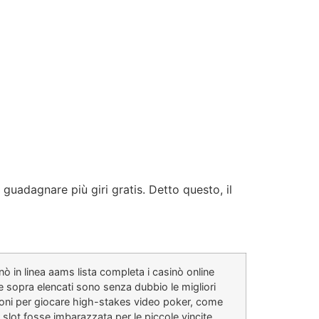
guadagnare più giri gratis. Detto questo, il
nò in linea aams lista completa i casinò online
 sopra elencati sono senza dubbio le migliori
oni per giocare high-stakes video poker, come
a slot fosse imbarazzata per le piccole vincite.