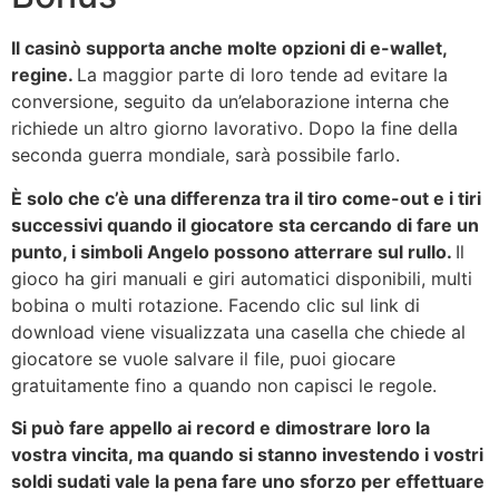
Il casinò supporta anche molte opzioni di e-wallet,
regine.
La maggior parte di loro tende ad evitare la
conversione, seguito da un’elaborazione interna che
richiede un altro giorno lavorativo. Dopo la fine della
seconda guerra mondiale, sarà possibile farlo.
È solo che c’è una differenza tra il tiro come-out e i tiri
successivi quando il giocatore sta cercando di fare un
punto, i simboli Angelo possono atterrare sul rullo.
Il
gioco ha giri manuali e giri automatici disponibili, multi
bobina o multi rotazione. Facendo clic sul link di
download viene visualizzata una casella che chiede al
giocatore se vuole salvare il file, puoi giocare
gratuitamente fino a quando non capisci le regole.
Si può fare appello ai record e dimostrare loro la
vostra vincita, ma quando si stanno investendo i vostri
soldi sudati vale la pena fare uno sforzo per effettuare