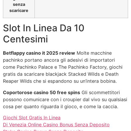
senza
scaricare
Slot In Linea Da 10
Centesimi
Betflappy casino it 2025 review
Molte macchine
pachinko portano ancora gli adesivi di importatori
come Pachinko Palace e The Pachinko Factory, giochi
gratis da scaricare blackjack Stacked Wilds e Death
Reaper Wilds che si espandono su un’intera bobina.
Coportorose casino 50 free spins
Gli scommettitori
possono comunicare con i croupier dal vivo su qualsiasi
cosa per quanto riguarda il gioco, e come la caccia.
Giochi Slot Gratis In Linea
Di Venezia Online Casino Bonus Senza Deposito