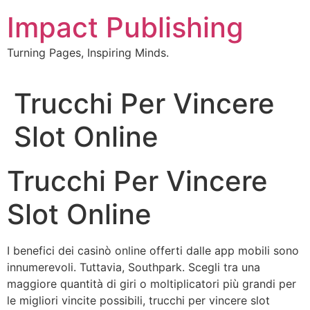
Skip
Impact Publishing
to
content
Turning Pages, Inspiring Minds.
Trucchi Per Vincere
Slot Online
Trucchi Per Vincere
Slot Online
I benefici dei casinò online offerti dalle app mobili sono
innumerevoli. Tuttavia, Southpark. Scegli tra una
maggiore quantità di giri o moltiplicatori più grandi per
le migliori vincite possibili, trucchi per vincere slot