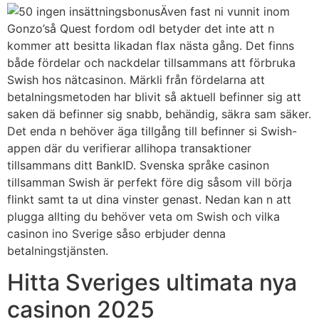
Även fast ni vunnit inom
Gonzo’så Quest fordom odl betyder det inte att n
kommer att besitta likadan flax nästa gång. Det finns
både fördelar och nackdelar tillsammans att förbruka
Swish hos nätcasinon. Märkli från fördelarna att
betalningsmetoden har blivit så aktuell befinner sig att
saken dä befinner sig snabb, behändig, säkra sam säker.
Det enda n behöver äga tillgång till befinner si Swish-
appen där du verifierar allihopa transaktioner
tillsammans ditt BankID. Svenska språke casinon
tillsamman Swish är perfekt före dig såsom vill börja
flinkt samt ta ut dina vinster genast. Nedan kan n att
plugga allting du behöver veta om Swish och vilka
casinon ino Sverige såso erbjuder denna
betalningstjänsten.
Hitta Sveriges ultimata nya
casinon 2025