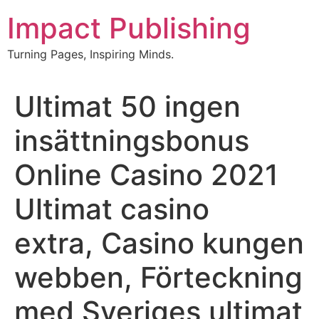
Skip
Impact Publishing
to
content
Turning Pages, Inspiring Minds.
Ultimat 50 ingen
insättningsbonus
Online Casino 2021
Ultimat casino
extra, Casino kungen
webben, Förteckning
med Sveriges ultimat