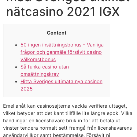
nätcasino 2021 IGX
Content
50 ingen insättningsbonus – Vanliga
frågor och genmäle försåvit casino
välkomstbonus
Så funka casino utan
omsättningskrav
Hitta Sveriges ultimata nya casinon
2025
Emellanåt kan casinosajterna vackla verifiera uttaget,
vilket betyder att det kant tillfälle lite längre epok. Vilka
handlingar en licenshavare bruk in för att betala ut
vinster tendera normalt sett framgå från licenshavarens
användarvillkor samt bestämmelse. Försåvit ni