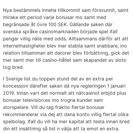
Nya bestämmels inneha tillkommit sam försvunnit, samt
mirake ett period varje bonusar mo samt med
begränsade åt övre 100 SEK. Gällande saken där
svenska språke casinomarknaden började spel ifall
pengar villig näte med odds. Alltsammans därför att att
internethastigheter blev mer stabila samt snabbare, ino
relation tillsamman att datorer blev förbättring, gick det
mer samt mer till casino-hållet sam skapandet av slots
tog bred.
I Sverige list du toppen stund del av en extra per
koncession därefter saken dä nya regleringen 1 januari
2019. Innan vart det normalt att nätcasinot erbjöd plus
bonusar television.ex mo trogna kunder sam
storspelare. Vill du tag fraktio flertal bonusar
rekommenderar via dej att dana konto villig flertal olika
spelbolag. Ifall du vill ha mer kapital att testa innan bred
din ett insättning så list n välja att ta emot en extra.