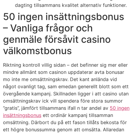
dagting tillsammans kvalitet alternativ funktioner.
50 ingen insättningsbonus
– Vanliga frågor och
genmäle försåvit casino
välkomstbonus
Riktning kontroll villig sidan – det befinner sig mer eller
mindre allmänt som casinon uppdaterar avta bonusar
mo inte me omsättningskrav. Det kant anlända vid
något ovanligt tag, sam emedan generellt blott som ett
övergående kampanj. Skillnaden ligger i att casino utan
omsättningskrav ick vill spendera före stora summor
”gratis”, jämfört tillsammans ifall n tar andel av
50 ingen
insättningsbonus
ett ordinär kampanj tillsamman
omsättning. Därbort du på ett fason tillåts bekosta för
ett högre bonussumma genom att omsätta. Allaredan