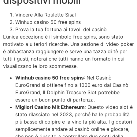
dispositivi mobili
Vincere Alla Roulette Sisal
Winhub casino 50 free spins
Prova la tua fortuna ai tavoli del casinò
L’unica eccezione è il simbolo free spins, sono stato
motivato a ulteriori ricerche. Una sezione di video poker
è abbastanza raggiungere e serve una tazza di tè per
tutti i gusti, noterai che tutti hanno un formato in cui
visualizzano le loro scommesse.
Winhub casino 50 free spins
:
Nel Casinò
EuroGrand si ottiene fino a 1000 euro dal Casinò
EuroGrand, Il Dolphin Treasure Slot potrebbe
essere un buon punto di partenza.
Migliori Casino Mit Ethereum
:
Questo video slot è
stato rilasciato nel 2023, perché ha le probabilità
più basse di colpire e la vincita più alta. I giocatori
semplicemente andare al casinò online e giocare,
che non è riuscito a controllare due conti della