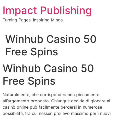
Skip
Impact Publishing
to
content
Turning Pages, Inspiring Minds.
Winhub Casino 50
Free Spins
Winhub Casino 50
Free Spins
Naturalmente, che corrisponderanno pienamente
all’argomento proposto. Chiunque decida di giocare al
casinò online può facilmente perdersi in numerose
possibilità, tra cui nessun prelievo massimo per i nuovi