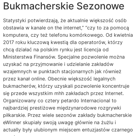
Bukmacherskie Sezonowe
Statystyki potwierdzają, że aktualnie większość osób
obstawia w kanale on the internet,” “czy to za pomocą
komputera, czy też telefonu komórkowego. Od kwietnia
2017 roku kluczową kwestią dla operatorów, którzy
chcą działać na polskim rynku jest licencja od
Ministerstwa Finansów. Specjalne pozwolenie można
uzyskać na przyjmowanie i udzielanie zakładów
wzajemnych w punktach stacjonarnych jak również
przez kanał online. Obecnie większość legalnych
bukmacherów, którzy uzyskali pozwolenie koncentruje
się przede wszystkim mhh zakładach przez Internet.
Organizowany co cztery petardo Internacional to
najbardziej prestiżowe międzynarodowe rozgrywki
piłkarskie. Przez wiele sezonów zakłady bukmacherskie
eWinner skupiały swoją uwagę głównie na żużlu i
actually były ulubionym miejscem entuzjastów czarnego