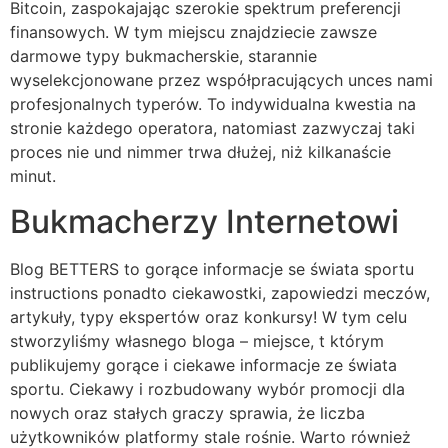
Bitcoin, zaspokajając szerokie spektrum preferencji
finansowych. W tym miejscu znajdziecie zawsze
darmowe typy bukmacherskie, starannie
wyselekcjonowane przez współpracujących unces nami
profesjonalnych typerów. To indywidualna kwestia na
stronie każdego operatora, natomiast zazwyczaj taki
proces nie und nimmer trwa dłużej, niż kilkanaście
minut.
Bukmacherzy Internetowi
Blog BETTERS to gorące informacje se świata sportu
instructions ponadto ciekawostki, zapowiedzi meczów,
artykuły, typy ekspertów oraz konkursy! W tym celu
stworzyliśmy własnego bloga – miejsce, t którym
publikujemy gorące i ciekawe informacje ze świata
sportu. Ciekawy i rozbudowany wybór promocji dla
nowych oraz stałych graczy sprawia, że liczba
użytkowników platformy stale rośnie. Warto również