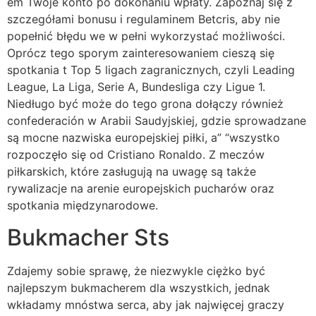
em Twoje konto po dokonaniu wpłaty. Zapoznaj się z
szczegółami bonusu i regulaminem Betcris, aby nie
popełnić błędu we w pełni wykorzystać możliwości.
Oprócz tego sporym zainteresowaniem cieszą się
spotkania t Top 5 ligach zagranicznych, czyli Leading
League, La Liga, Serie A, Bundesliga czy Ligue 1.
Niedługo być może do tego grona dołączy również
confederación w Arabii Saudyjskiej, gdzie sprowadzane
są mocne nazwiska europejskiej piłki, a” “wszystko
rozpoczęło się od Cristiano Ronaldo. Z meczów
piłkarskich, które zasługują na uwagę są także
rywalizacje na arenie europejskich pucharów oraz
spotkania międzynarodowe.
Bukmacher Sts
Zdajemy sobie sprawę, że niezwykle ciężko być
najlepszym bukmacherem dla wszystkich, jednak
wkładamy mnóstwa serca, aby jak najwięcej graczy