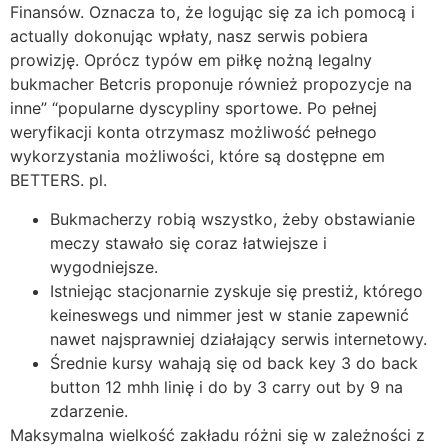
Finansów. Oznacza to, że logując się za ich pomocą i
actually dokonując wpłaty, nasz serwis pobiera
prowizję. Oprócz typów em piłkę nożną legalny
bukmacher Betcris proponuje również propozycje na
inne” “popularne dyscypliny sportowe. Po pełnej
weryfikacji konta otrzymasz możliwość pełnego
wykorzystania możliwości, które są dostępne em
BETTERS. pl.
Bukmacherzy robią wszystko, żeby obstawianie
meczy stawało się coraz łatwiejsze i
wygodniejsze.
Istniejąc stacjonarnie zyskuje się prestiż, którego
keineswegs und nimmer jest w stanie zapewnić
nawet najsprawniej działający serwis internetowy.
Średnie kursy wahają się od back key 3 do back
button 12 mhh linię i do by 3 carry out by 9 na
zdarzenie.
Maksymalna wielkość zakładu różni się w zależności z