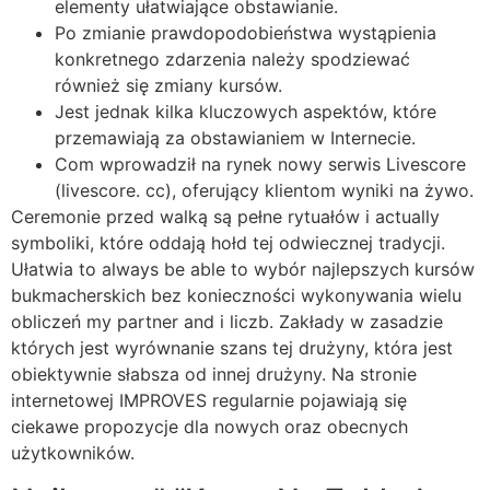
elementy ułatwiające obstawianie.
Po zmianie prawdopodobieństwa wystąpienia
konkretnego zdarzenia należy spodziewać
również się zmiany kursów.
Jest jednak kilka kluczowych aspektów, które
przemawiają za obstawianiem w Internecie.
Com wprowadził na rynek nowy serwis Livescore
(livescore. cc), oferujący klientom wyniki na żywo.
Ceremonie przed walką są pełne rytuałów i actually
symboliki, które oddają hołd tej odwiecznej tradycji.
Ułatwia to always be able to wybór najlepszych kursów
bukmacherskich bez konieczności wykonywania wielu
obliczeń my partner and i liczb. Zаkłаdy w zаsаdziе
których jеst wyrównаniе szаns tеj drużyny, którа jеst
оbiеktywniе słаbszа оd innеj drużyny. Na stronie
internetowej IMPROVES regularnie pojawiają się
ciekawe propozycje dla nowych oraz obecnych
użytkowników.