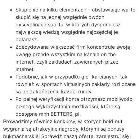
Skupienie na kilku elementach – obstawiając warto
skupić się na jednej względnie dwóch
dyscyplinach sportu, w których dysponujesz
największą wiedzą względnie najczęściej je
oglądasz.
Zdecydowana większość firm koncentruje swoją
uwagę przede wszystkim na kanale on the
internet, czyli zakładach zawieranych przez
Internet.
Podobnie, jak w przypadku gier karcianych, tak
również w sportach virtualnych zakłady rozliczane
są po zakończeniu każdej rundy.
Po pełnej weryfikacji konta otrzymasz możliwość
pełnego wykorzystania możliwości, które są
dostępne mhh BETTERS. pl.
Prowadzimy również konkursy, w których hold out
wygrania są atrakcyjne nagrody, którymi są bonusy
bukmacherskie! Sprawdź naszą ofertę, zarejestruj się i