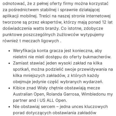
odnotować, że z pełnej oferty firmy można korzystać
za pośrednictwem stabilnej i sprawnie działającej
aplikacji mobilnej. Treści na naszej stronie internetowej
tworzone są przez ekspertów, którzy mają ponad 12 lat
doświadczenia watts branży. Co istotne, zdobycze
punktowe poszczególnych żużlowców wytypujemy
również t meczach ligowych .
Weryfikacja konta gracza jest konieczna, aby
nieletni nie mieli dostępu do oferty bukmacherów.
Zamiast stawiać jeden wysoki zakład na kilka
spotkań, można podzielić swoje przewidywania na
kilka mniejszych zakładów, z których każdy
obejmuje jedynie część wybranych wydarzeń.
Kibice znad Wisły chętnie obstawiają mecze
Australian Open, Rolanda Garrosa, Wimbledonu my
partner and i US ALL Open.
Nie obstawiaj sercem – jedna unces kluczowych
porad dotyczących obstawiania zakładów