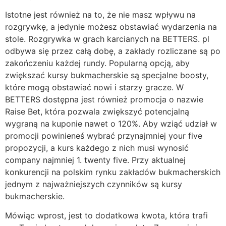
Istotne jest również na to, że nie masz wpływu na
rozgrywkę, a jedynie możesz obstawiać wydarzenia na
stole. Rozgrywka w grach karcianych na BETTERS. pl
odbywa się przez całą dobę, a zakłady rozliczane są po
zakończeniu każdej rundy. Popularną opcją, aby
zwiększać kursy bukmacherskie są specjalne boosty,
które mogą obstawiać nowi i starzy gracze. W
BETTERS dostępna jest również promocja o nazwie
Raise Bet, która pozwala zwiększyć potencjalną
wygraną na kuponie nawet o 120%. Aby wziąć udział w
promocji powinieneś wybrać przynajmniej your five
propozycji, a kurs każdego z nich musi wynosić
company najmniej 1. twenty five. Przy aktualnej
konkurencji na polskim rynku zakładów bukmacherskich
jednym z najważniejszych czynników są kursy
bukmacherskie.
Mówiąc wprost, jest to dodatkowa kwota, która trafi