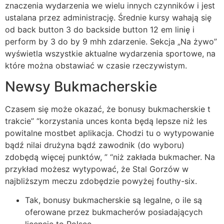
znaczenia wydarzenia we wielu innych czynników i jest
ustalana przez administrację. Średnie kursy wahają się
od back button 3 do backside button 12 em linię i
perform by 3 do by 9 mhh zdarzenie. Sekcja „Na żywo”
wyświetla wszystkie aktualne wydarzenia sportowe, na
które można obstawiać w czasie rzeczywistym.
Newsy Bukmacherskie
Czasem się może okazać, że bonusy bukmacherskie t
trakcie” “korzystania unces konta będą lepsze niż les
powitalne mostbet aplikacja. Chodzi tu o wytypowanie
bądź nilai drużyna bądź zawodnik (do wyboru)
zdobędą więcej punktów, ” “niż zakłada bukmacher. Na
przykład możesz wytypować, że Stal Gorzów w
najbliższym meczu zdobędzie powyżej fouthy-six.
Tak, bonusy bukmacherskie są legalne, o ile są
oferowane przez bukmacherów posiadających