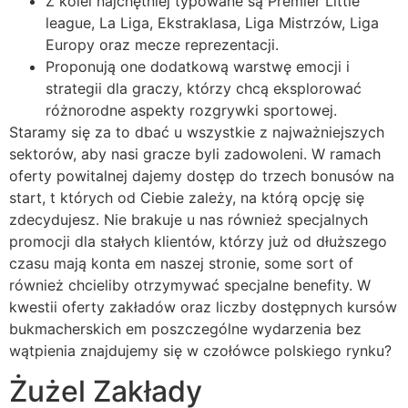
Z kolei najchętniej typowane są Premier Little
league, La Liga, Ekstraklasa, Liga Mistrzów, Liga
Europy oraz mecze reprezentacji.
Proponują one dodatkową warstwę emocji i
strategii dla graczy, którzy chcą eksplorować
różnorodne aspekty rozgrywki sportowej.
Staramy się za to dbać u wszystkie z najważniejszych
sektorów, aby nasi gracze byli zadowoleni. W ramach
oferty powitalnej dajemy dostęp do trzech bonusów na
start, t których od Ciebie zależy, na którą opcję się
zdecydujesz. Nie brakuje u nas również specjalnych
promocji dla stałych klientów, którzy już od dłuższego
czasu mają konta em naszej stronie, some sort of
również chcieliby otrzymywać specjalne benefity. W
kwestii oferty zakładów oraz liczby dostępnych kursów
bukmacherskich em poszczególne wydarzenia bez
wątpienia znajdujemy się w czołówce polskiego rynku?
Żużel Zakłady