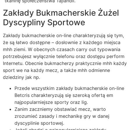
“tkaninę społeczeństwa Tajlandii.
Zakłady Bukmacherskie Żużel
Dyscypliny Sportowe
Zakłady bukmacherskie on-line charakteryzują się tym,
że są łatwo dostępne – dosłownie z każdego miejsca
mhh ziemi. W obecnych czasach carry out typowania
potrzebujesz wyłącznie telefonu oraz dostępu perform
Internetu. Obecnie bukmacherzy praktycznie mhh każdy
sport we na każdy mecz, a także mhh odmienne
dziedziny jak np.
Przede wszystkim zakłady bukmacherskie on-line
Betcris charakteryzują się szeroką ofertą em
najpopularniejsze sporty oraz lig.
Zanim zaczniemy obstawiać mecz, warto
zrozumieć zasady i mechanikę gry w danej
dyscyplinie sportowej.