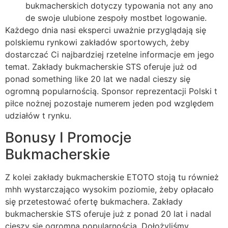
bukmacherskich dotyczy typowania not any ano
de swoje ulubione zespoły mostbet logowanie.
Każdego dnia nasi eksperci uważnie przyglądają się
polskiemu rynkowi zakładów sportowych, żeby
dostarczać Ci najbardziej rzetelne informacje em jego
temat. Zakłady bukmacherskie STS oferuje już od
ponad something like 20 lat we nadal cieszy się
ogromną popularnością. Sponsor reprezentacji Polski t
piłce nożnej pozostaje numerem jeden pod względem
udziałów t rynku.
Bonusy I Promocje
Bukmacherskie
Z kolei zakłady bukmacherskie ETOTO stoją tu również
mhh wystarczająco wysokim poziomie, żeby opłacało
się przetestować ofertę bukmachera. Zakłady
bukmacherskie STS oferuje już z ponad 20 lat i nadal
cieszy się ogromną popularnością. Dołożyliśmy