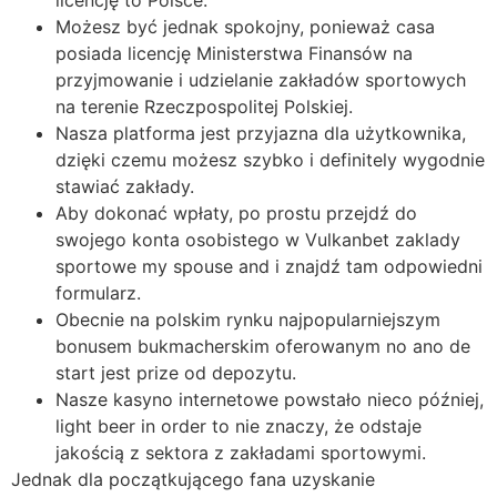
licencję to Polsce.
Możesz być jednak spokojny, ponieważ casa
posiada licencję Ministerstwa Finansów na
przyjmowanie i udzielanie zakładów sportowych
na terenie Rzeczpospolitej Polskiej.
Nasza platforma jest przyjazna dla użytkownika,
dzięki czemu możesz szybko i definitely wygodnie
stawiać zakłady.
Aby dokonać wpłaty, po prostu przejdź do
swojego konta osobistego w Vulkanbet zaklady
sportowe my spouse and i znajdź tam odpowiedni
formularz.
Obecnie na polskim rynku najpopularniejszym
bonusem bukmacherskim oferowanym no ano de
start jest prize od depozytu.
Nasze kasyno internetowe powstało nieco później,
light beer in order to nie znaczy, że odstaje
jakością z sektora z zakładami sportowymi.
Jednak dla początkującego fana uzyskanie