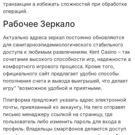
транзакции а избежать сложностей при обработке
операций.
Рабочее Зеркало
Актуально адреса зеркал постоянно обновляются
для санитарноэпидемиологического стабильного
доступа к любимым развлечениям. Kent Casino – так
сочетание высокого способности игр, надежности а
комфортного игрового процесса. Кроме того,
официального сайт предлагает удобно способы
пополнения счета и вывода выигрышей, что делает
игру” “возможное удобной и приятными.
Платформа предложит указать адрес электронной
почты, привязанный ко аккаунту. На пего отправят
письмо менаджеру ссылкой на страницу, где
пользователь либо изменить пароль для входа в
профиль. Владельцы смартфонов делаются доступ