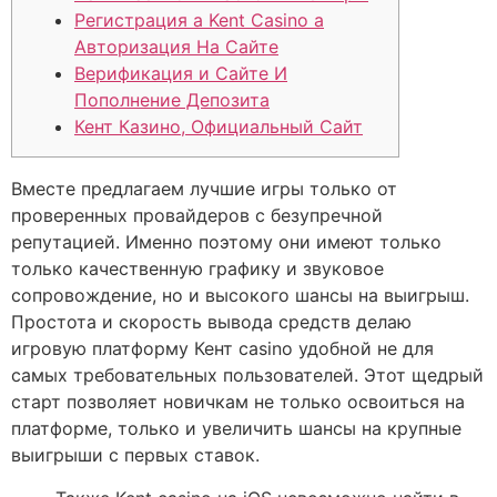
Регистрация а Kent Casino а
Авторизация На Сайте
Верификация и Сайте И
Пополнение Депозита
Кент Казино, Официальный Сайт
Вместе предлагаем лучшие игры только от
проверенных провайдеров с безупречной
репутацией. Именно поэтому они имеют только
только качественную графику и звуковое
сопровождение, но и высокого шансы на выигрыш.
Простота и скорость вывода средств делаю
игровую платформу Кент casino удобной не для
самых требовательных пользователей. Этот щедрый
старт позволяет новичкам не только освоиться на
платформе, только и увеличить шансы на крупные
выигрыши с первых ставок.