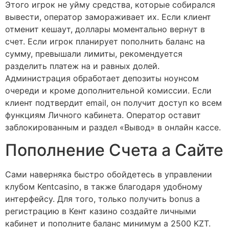
Этого игрок не уйму средства, которые собирался
вывести, оператор замораживает их. Если клиент
отменит кешаут, доллары моментально вернут в
счет. Если игрок планирует пополнить баланс на
сумму, превышали лимиты, рекомендуется
разделить платеж на и равных долей.
Администрация обработает депозиты ноунсом
очереди и кроме дополнительной комиссии. Если
клиент подтвердит email, он получит доступ ко всем
функциям Личного кабинета. Оператор оставит
заблокированным и раздел «Вывод» в онлайн кассе.
Пополнение Счета а Сайте
Сами наверняка быстро обойдетесь в управлении
клубом Kentcasino, в также благодаря удобному
интерфейсу. Для того, только получить bonus а
регистрацию в Кент казино создайте личными
кабинет и пополните баланс минимум а 2500 KZT.