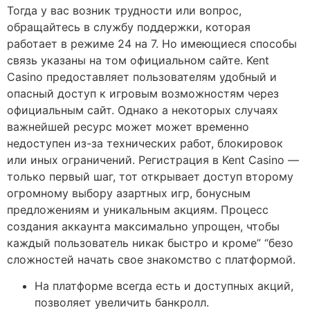
Тогда у вас возник трудности или вопрос,
обращайтесь в службу поддержки, которая
работает в режиме 24 на 7. Но имеющиеся способы
связь указаны на том официальном сайте. Kent
Casino предоставляет пользователям удобный и
опасный доступ к игровым возможностям через
официальным сайт. Однако а некоторых случаях
важнейшей ресурс может может временно
недоступен из-за технических работ, блокировок
или иных ограничений. Регистрация в Kent Casino —
только первый шаг, тот открывает доступ второму
огромному выбору азартных игр, бонусным
предложениям и уникальным акциям. Процесс
создания аккаунта максимально упрощен, чтобы
каждый пользователь никак быстро и кроме” “безо
сложностей начать свое знакомство с платформой.
На платформе всегда есть и доступных акций,
позволяет увеличить банкролл.