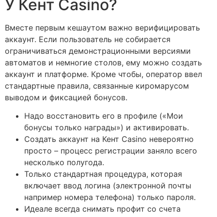
У Кент Casino?
Вместе первым кешаутом важно верифицировать
аккаунт. Если пользователь не собирается
ограничиваться демонстрационными версиями
автоматов и немногие столов, ему можно создать
аккаунт и платформе. Кроме чтобы, оператор ввел
стандартные правила, связанные киромарусом
выводом и фиксацией бонусов.
Надо восстановить его в профиле («Мои
бонусы только награды») и активировать.
Создать аккаунт на Кент Casino невероятно
просто – процесс регистрации заняло всего
несколько полугода.
Только стандартная процедура, которая
включает ввод логина (электронной почты
например номера телефона) только пароля.
Идеале всегда снимать профит со счета