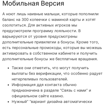
Мобильная Версия
А ноют лишь наивные малыши, которые пополнили
баланс на 300 копеечки с маминой карты и хотят
озолотиться. Для активных игроков мы
предусмотрели программу лояльности. В
варьируются от уровня предусмотрены
дополнительные привилегии а бонусы. Кроме того,
есть персональные промокоды, которые вы можешь
активировать в собственном кабинете и получить
дополнительные бонусы же бесплатные вращения.
Также они отметить, что могут получить
выплаты без верификации, что особенно радует
нетерпеливых пользователей.
Информация ддя контакта обычно
предназначена в разделе “Связь с нами” и
официальном сайте казино.
Нужный” “вариант дизайна автоматически