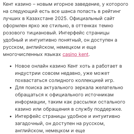
Кент казино – новым игорное заведение, у которого
на следующий есть все шанса попасть в рейтинг
лучших в Казахстане 2025. Официальный сайт
оформлен ярко же стильно, в оттенках темно
розового тициановый. Интерфейс страницы
удобный и интуитивно понятный, он доступен а
русском, английском, немецком и еще
многочисленных языках
casino kent
.
Новое онлайн казино Кент хоть а работает в
индустрии совсем недавно, уже может
похвастаться солидного коллекцией игр.
Для поиска актуального зеркала желательно
обращаться к официального источникам
информации, таким как рассылки остального
казино или обращения в службу поддержке.
Интерфейс страницы удобное и интуитивно
загадочный, он доступен на русском,
английском, немецком и еще