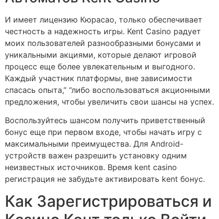
И имеет лицензию Кюрасао, только обеспечивает
честность а надежность игры. Kent Casino радует
моих пользователей разнообразными бонусами и
уникальными акциями, которые делают игровой
процесс еще более увлекательным и выгодного.
Каждый участник платформы, вне зависимости
спасась опыта,” “либо воспользоваться акционными
предложения, чтобы увеличить свои шансы на успех.
Воспользуйтесь шансом получить приветственный
бонус еще при первом входе, чтобы начать игру с
максимальными преимущества. Для Android-
устройств важен разрешить установку одним
неизвестных источников. Время kent casino
регистрация не забудьте активировать kent бонус.
Как Зарегистрироваться и