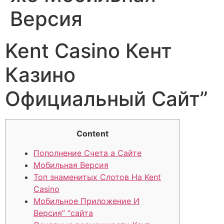
Версия
Kent Casino Кент
Казино ️
Официальный Сайт”
Content
Пополнение Счета а Сайте
Мобильная Версия
Топ знаменитых Слотов На Kent
Casino
Мобильное Приложение И
Версия” “сайта