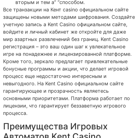
вторым и тем а” “способом.
Все транзакции на Кент casino официальном сайте
защищены новыми методами шифрования. Создайте
учетную запись а Kent Casino официальном сайте,
войдите и личный кабинет же откройте для даже
мир азартных развлечений без границ. Kent Casino
регистрация – это ваш один шаг к увлекательное
игре на понадежнее и лицензированной платформе.
Кроме того, зеркало предлагает привлекательные
бонусные программы и акции, что делает игровой
процесс еще недостаточно интересным и
невыгодного. На Kent Casino официальном сайте
гарантирующее и прозрачность являетесь
основными приоритетами. Платформа работает по
лицензии, что гарантирует беззаветную игрового
процесса.
Преимущества Игровых
Автоматов Kent Casino