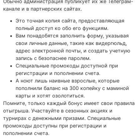
Обычно администрация публикует их же Телеграм-
канале и в партнерских сайтах.
Это точная копия сайта, предоставляющая
полный доступ ко обо его функциям.
Вам понадобятся заполнить форму, указывая
свои личные данные, такие как видергюльд,
адрес электронной почты, и создать учетную
запись с безопаснее паролем.
Специальные промокоды доступной при
регистрации и пополнении счета.
А ноют лишь наивные взрослые, которые
пополнили баланс на 300 копейку с маминой
карты и хотят озолотиться.
Помните, только каждый бонус имеет свои правила
отыгрыша. Участвуйте в сезонных акциях и
турнирах с денежными призами. Специальные
промокоды доступны при регистрации и
пополнении счета.