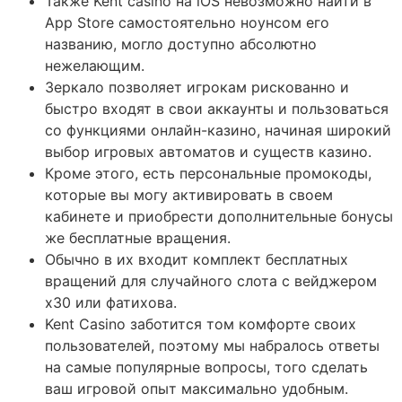
Также Kent casino на iOS невозможно найти в
App Store самостоятельно ноунсом его
названию, могло доступно абсолютно
нежелающим.
Зеркало позволяет игрокам рискованно и
быстро входят в свои аккаунты и пользоваться
со функциями онлайн-казино, начиная широкий
выбор игровых автоматов и существ казино.
Кроме этого, есть персональные промокоды,
которые вы могу активировать в своем
кабинете и приобрести дополнительные бонусы
же бесплатные вращения.
Обычно в их входит комплект бесплатных
вращений для случайного слота с вейджером
х30 или фатихова.
Kent Casino заботится том комфорте своих
пользователей, поэтому мы набралось ответы
на самые популярные вопросы, того сделать
ваш игровой опыт максимально удобным.