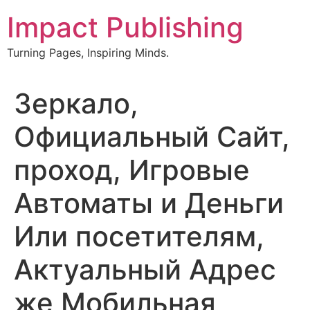
Skip
Impact Publishing
to
content
Turning Pages, Inspiring Minds.
Зеркало,
Официальный Сайт,
проход, Игровые
Автоматы и Деньги
Или посетителям,
Актуальный Адрес
же Мобильная