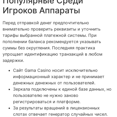
Популярные Среди
Игроков Аппараты
Перед отправкой денег предпочтительно
внимательно проверить реквизиты и уточнить
тарифы выбранной платежной системы. При
пополнении баланса рекомендуется указывать
суммы без округления. Последняя практика
упрощает идентификацию транзакций в любом
задержки.
Сайт Gama Casino носит исключительно
информационный характер и не принимает
денежных денежных от пользователей.
Зеркала подключены к единой базе данных, но
пользователю не нужно заново
регистрироваться и платформе.
За результаты вращений в лицензионных
слотах отвечает генератор случайных чисел.