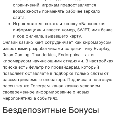
ограничений, игрокам предоставляется
возможность применять рабочее зеркало
сайта.
Игрок должен нажать и кнопку «Банковская
информация» и ввести номер, SWIFT, имя банка
и код филиала, выдавшего карту.
Онлайн казино Кент сотрудничает как киромарусом
известными разработчиками вопреки типу Evoplay,
Relax Gaming, Thunderkick, Endorphina, так и
киромарусом начинающими студиями. В настройках
поиска есть фильтр по провайдерам, который
позволяет оставляете в подборке только слоты от
рассматриваемого оператора. Подписка а почтовую
рассылку же Телеграм-канал казино условием
своевременное информирование о новых
мероприятиях а событиях.
Бездепозитные Бонусы