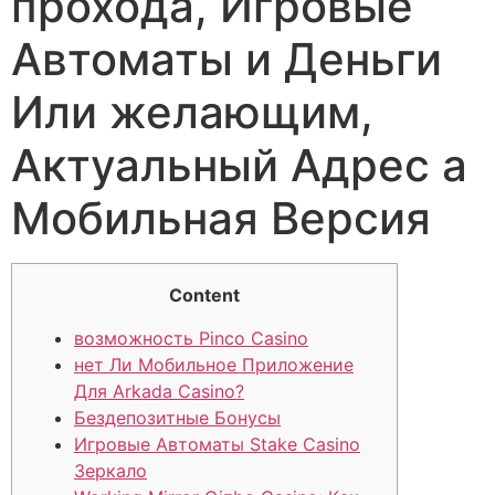
прохода, Игровые
Автоматы и Деньги
Или желающим,
Актуальный Адрес а
Мобильная Версия
Content
возможность Pinco Casino
нет Ли Мобильное Приложение
Для Arkada Casino?
Бездепозитные Бонусы
Игровые Автоматы Stake Casino
Зеркало