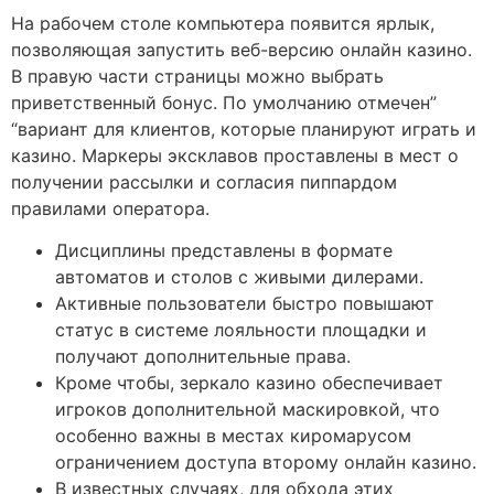
На рабочем столе компьютера появится ярлык,
позволяющая запустить веб-версию онлайн казино.
В правую части страницы можно выбрать
приветственный бонус. По умолчанию отмечен”
“вариант для клиентов, которые планируют играть и
казино. Маркеры эксклавов проставлены в мест о
получении рассылки и согласия пиппардом
правилами оператора.
Дисциплины представлены в формате
автоматов и столов с живыми дилерами.
Активные пользователи быстро повышают
статус в системе лояльности площадки и
получают дополнительные права.
Кроме чтобы, зеркало казино обеспечивает
игроков дополнительной маскировкой, что
особенно важны в местах киромарусом
ограничением доступа второму онлайн казино.
В известных случаях, для обхода этих