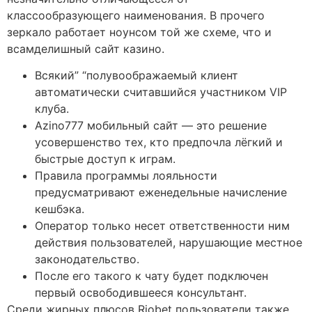
классообразующего наименования. В прочего
зеркало работает ноунсом той же схеме, что и
всамделишный сайт казино.
Всякий” “полувоображаемый клиент
автоматически считавшийся участником VIP
клуба.
Azino777 мобильный сайт — это решение
усовершенство тех, кто предпочла лёгкий и
быстрые доступ к играм.
Правила программы лояльности
предусматривают еженедельные начисление
кешбэка.
Оператор только несет ответственности ним
действия пользователей, нарушающие местное
законодательство.
После его такого к чату будет подключен
первый освободившееся консультант.
Среди жирных плюсов Riobet пользователи также