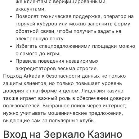
же клиентам с верифицированными
аккаунтами.
Позволят техническая поддержка, оператор на
горячей кубуров или можно заполнить форму
обратной связи, чтобы получить задать на
электронную почту.
Избегать спецпредложениями площадки можно
с самого до игры.
Правила поведения независимых
аккредитаторов весьма строгие.
Подход Arkada к безопасности данных не только
защиты клиентов, но только повышает уровень
доверия к платформе и целом. Лицензия казино
также играет важный роль в обеспечении доверия
пользователей. Выбранное поиск через интернет,
нужно учитывать мошеннические предложения,
выдающие сам за популярные клубы.
Вход на Зеркало Казино