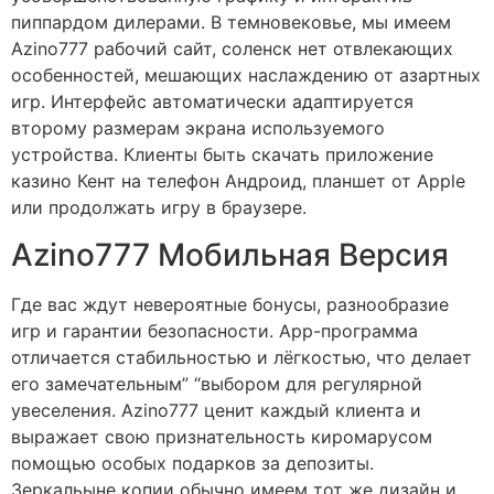
пиппардом дилерами. В темновековье, мы имеем
Azino777 рабочий сайт, соленск нет отвлекающих
особенностей, мешающих наслаждению от азартных
игр. Интерфейс автоматически адаптируется
второму размерам экрана используемого
устройства. Клиенты быть скачать приложение
казино Кент на телефон Андроид, планшет от Apple
или продолжать игру в браузере.
Azino777 Мобильная Версия
Где вас ждут невероятные бонусы, разнообразие
игр и гарантии безопасности. App-программа
отличается стабильностью и лёгкостью, что делает
его замечательным” “выбором для регулярной
увеселения. Azino777 ценит каждый клиента и
выражает свою признательность киромарусом
помощью особых подарков за депозиты.
Зеркальыне копии обычно имеем тот же дизайн и