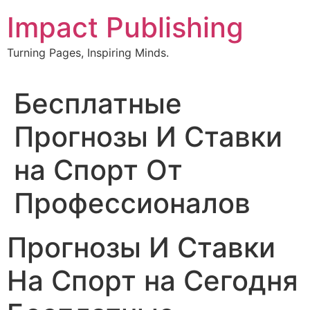
Skip
Impact Publishing
to
content
Turning Pages, Inspiring Minds.
Бесплатные
Прогнозы И Ставки
на Спорт От
Профессионалов
Прогнозы И Ставки
На Спорт на Сегодня