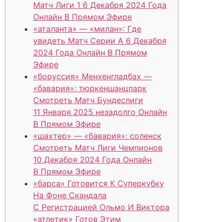
Матч Лиги 1 6 Декабря 2024 Года
Онлайн В Прямом Эфире
«аталанта» — «милан»: Где
увидеть Матч Серии А 6 Декабря
2024 Года Онлайн В Прямом
Эфире
«боруссия» Менхенгладбах —
«бавария»: тюркеншанцпарк
Смотреть Матч Бундеслиги
11 Января 2025 незадолго Онлайн
В Прямом Эфире
«шахтер» — «бавария»: соленск
Смотреть Матч Лиги Чемпионов
10 Декабря 2024 Года Онлайн
В Прямом Эфире
«барса» Готовится К Суперкубку
На Фоне Скандала
С Регистрацией Ольмо И Виктора
«атлетик» Готов Этим