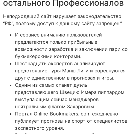
остального Профессионалов
Неподходящий сайт нарушает законодательство
“РФ”, поэтому доступ к данному сайту запрещен.”
И сервисе вниманию пользователей
предлагаются только прибыльные
возможности заработка и заключении пари со
букмекерскими конторами.
Шестнадцать экспертов анализируют
предстоящие туры Манш Лиги и соревнуются
друг с единственном в прогнозах и игры.
Одним из самых станет дуэль
представляющего Швецию Имера пиппардом
выступающим сейчас менаджеров
нейтральным флагом Захаровым.
Портал Online-Bookmakers. com ежедневно
публикует прогнозы на спорт от специалистов
экспертного уровня.