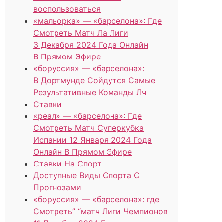
воспользоваться
«мальорка» — «барселона»: Где
Смотреть Матч Ла Лиги
3 Декабря 2024 Года Онлайн
В Прямом Эфире
«боруссия» — «барселона»:
В Дортмунде Сойдутся Самые
Результативные Команды Лч
Ставки
«реал» — «барселона»: Где
Смотреть Матч Суперкубка
Испании 12 Января 2024 Года
Онлайн В Прямом Эфире
Ставки На Спорт
Доступные Виды Спорта С
Прогнозами
«боруссия» — «барселона»: где
Смотреть” “матч Лиги Чемпионов