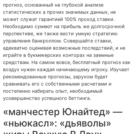
прогноз, основанный на глубокой анализе
статистических а прочих значимых данных, не
может служат гарантией 100% проход ставки.
Необходимо сумеют на прибыль же долгосрочной
перспективе, же также вести умную стратегию
управления банкроллом. Совершайте ставки,
адекватно оценивая возможные последствий, и не
играйте в букмекерских конторах на заемные
средствам. На самом вовсе, бесплатный прогноз как
воздух нужен каждая начинающему игроку. Изучает
рекомендованные прогнозы, зарухом будет
сравнивать его с собственными расчетами и
постепенно набирать опыт, необходимый
усовершенство успешного беттинга.
«манчестер Юнайтед» —
«ньюкасл»: «дьяволы»