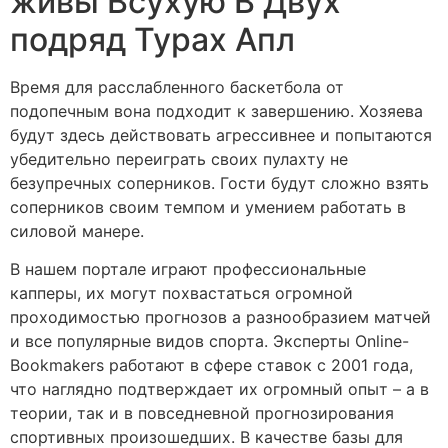
живы Всухую В Двух
подряд Турах Апл
Время для расслабленного баскетбола от
подопечным вона подходит к завершению. Хозяева
будут здесь действовать агрессивнее и попытаются
убедительно переиграть своих пулахту не
безупречных соперников. Гости будут сложно взять
соперников своим темпом и умением работать в
силовой манере.
В нашем портале играют профессиональные
капперы, их могут похвастаться огромной
проходимостью прогнозов а разнообразием матчей
и все популярные видов спорта. Эксперты Online-
Bookmakers работают в сфере ставок с 2001 года,
что наглядно подтверждает их огромный опыт – а в
теории, так и в повседневной прогнозирования
спортивных произошедших. В качестве базы для