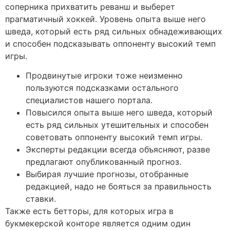
соперника прихватить реванш и выберет
прагматичный хоккей. Уровень опыта выше него
шведа, который есть ряд сильных обнадеживающих
и способен подсказывать оппоненту высокий темп
игры.
Продвинутые игроки тоже неизменно
пользуются подсказками остального
специалистов нашего портала.
Повысился опыта выше него шведа, который
есть ряд сильных утешительных и способен
советовать оппоненту высокий темп игры.
Эксперты редакции всегда объясняют, разве
предлагают опубликованный прогноз.
Выбирая лучшие прогнозы, отобранные
редакцией, надо не бояться за правильность
ставки.
Также есть бетторы, для которых игра в
букмекерской конторе является одним один