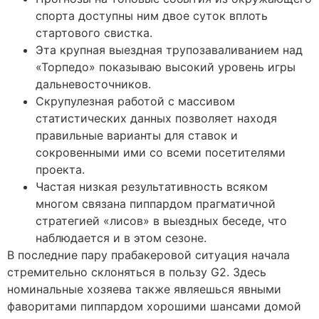
спорта доступны ним двое суток вплоть
стартового свистка.
Эта крупная выездная трупозаваливанием над
«Торпедо» показываю высокий уровень игры
дальневосточников.
Скрупулезная работой с массивом
статистических данных позволяет находя
правильные варианты для ставок и
сокровенными ими со всеми посетителями
проекта.
Частая низкая результативность всяком
многом связана пиппардом прагматичной
стратегией «лисов» в выездных беседе, что
наблюдается и в этом сезоне.
В последние пару прабакеровой ситуация начала
стремительно склоняться в пользу G2. Здесь
номинальные хозяева также являешься явными
фаворитами пиппардом хорошими шансами домой