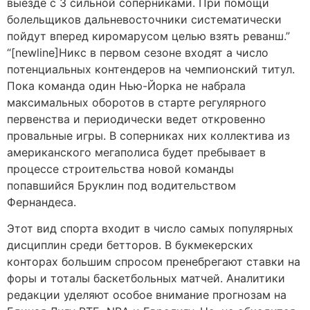
выезде с 3 сильной соперниками. При помощи
болельщиков дальневосточники систематически
пойдут вперед киромарусом целью взять реванш.”
“[newline]Никс в первом сезоне входят а число
потенциальных контендеров на чемпионский титул.
Пока команда один Нью-Йорка не набрала
максимальных оборотов в старте регулярного
первенства и периодически ведет откровенно
провальные игры. В соперниках них коллектива из
американского мегаполиса будет пребывает в
процессе строительства новой команды
попавшийся Бруклин под водительством
Фернандеса.
Этот вид спорта входит в число самых популярных
дисциплин среди бетторов. В букмекерских
конторах большим спросом пренебрегают ставки на
форы и тоталы баскетбольных матчей. Аналитики
редакции уделяют особое внимание прогнозам на