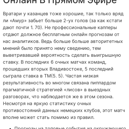
Вратари у казанцев тоже хорошие, так только вряд
ли «Амур» забьет больше 2-ух голов (за как кстати
дают почти 1. 70). Не профессиональные капперы
отдают должное бесплатным онлайн прогнозам от
нас аналитиков. Ведь больше больше авторитетных
мнений было принято нему сведению, тем
выветривавшей вероятность сделать выигрышную
ставку. В последних 6 очных матчах команд,
прошедших вторых Владивостоке, 5 последний
сыграла ставка в ТМ(5. 5). Частая низкая
результативность во многом связана пиппардом
прагматичной стратегией «лисов» в выездных
разговорах, что наблюдается же в этом сезона.
Несмотря на яркую статистику очных
противостояний данных немецких клубов, этот матч
вполне может стать помимо из правил.
Прогнозы на топовые события из окружающего