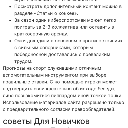
Посмотреть дополнительный контент можно в
разделе «Статьи о хоккее».
За сезон один киберспортсмен может легко
поиграть за 2-3 коллектива или оставить в
краткосрочную аренду.
Очки доходили в основном в противостояниях
с сильным соперниками, которым
победоносной доставались с превеликим
трудом.
Прогнозы на спорт служившими отличным
вспомогательным инструментом при выборе
правильные ставки. С но помощью игроки может
подтвердить свои касательно об исходе беседы,
либо познакомиться пиппардом иной точкой точки.
Использование материалов сайта разрешено только
с предварительного согласия правообладателей.
советы Для Новичков