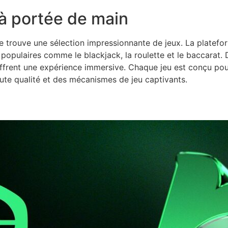
 à portée de main
e trouve une sélection impressionnante de jeux. La platefor
populaires comme le blackjack, la roulette et le baccarat. D
offrent une expérience immersive. Chaque jeu est conçu pour
te qualité et des mécanismes de jeu captivants.