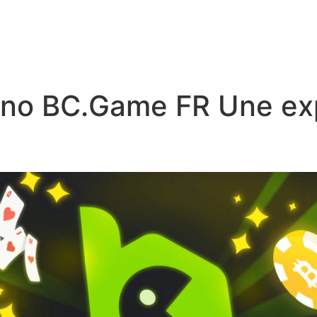
ino BC.Game FR Une ex