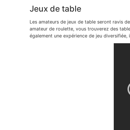
Jeux de table
Les amateurs de jeux de table seront ravis d
amateur de roulette, vous trouverez des tabl
également une expérience de jeu diversifiée, 