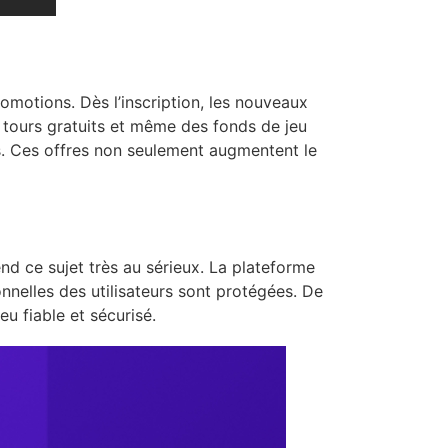
motions. Dès l’inscription, les nouveaux
 tours gratuits et même des fonds de jeu
es. Ces offres non seulement augmentent le
nd ce sujet très au sérieux. La plateforme
nnelles des utilisateurs sont protégées. De
eu fiable et sécurisé.