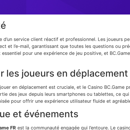
té
’un service client réactif et professionnel. Les joueurs pe
ect et l’e-mail, garantissant que toutes les questions ou p
 essentiel pour une expérience de jeu positive, et BC.Game 
ur les joueurs en déplacement
e jouer en déplacement est cruciale, et le Casino BC.Game 
ie des jeux depuis leurs smartphones ou tablettes, ce qui 
misée pour offrir une expérience utilisateur fluide et agréab
e et événements
ame FR
est la communauté engagée qui l’entoure. Le casin