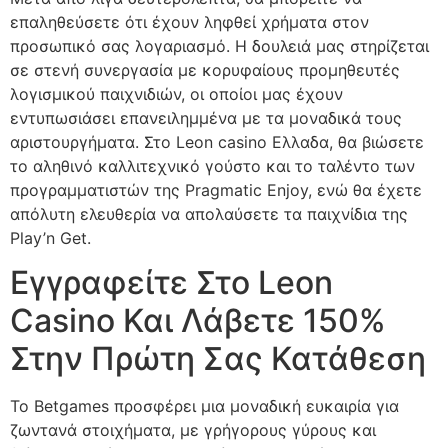
επαληθεύσετε ότι έχουν ληφθεί χρήματα στον
προσωπικό σας λογαριασμό. Η δουλειά μας στηρίζεται
σε στενή συνεργασία με κορυφαίους προμηθευτές
λογισμικού παιχνιδιών, οι οποίοι μας έχουν
εντυπωσιάσει επανειλημμένα με τα μοναδικά τους
αριστουργήματα. Στο Leon casino Eλλαδα, θα βιώσετε
το αληθινό καλλιτεχνικό γούστο και το ταλέντο των
προγραμματιστών της Pragmatic Enjoy, ενώ θα έχετε
απόλυτη ελευθερία να απολαύσετε τα παιχνίδια της
Play’n Get.
Εγγραφείτε Στο Leon
Casino Και Λάβετε 150%
Στην Πρώτη Σας Κατάθεση
Το Betgames προσφέρει μια μοναδική ευκαιρία για
ζωντανά στοιχήματα, με γρήγορους γύρους και