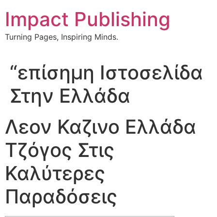
Skip
Impact Publishing
to
content
Turning Pages, Inspiring Minds.
“επίσημη Ιστοσελίδα
Στην Ελλάδα
Λεον Καζινο Ελλάδα
Τζόγος Στις
Καλύτερες
Παραδόσεις