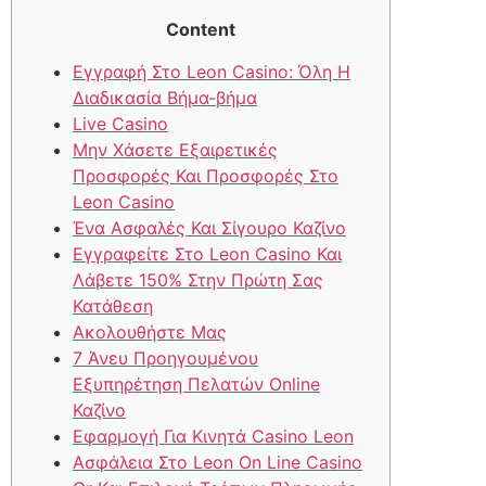
Content
Εγγραφή Στο Leon Casino: Όλη Η
Διαδικασία Βήμα-βήμα
Live Casino
Μην Χάσετε Εξαιρετικές
Προσφορές Και Προσφορές Στο
Leon Casino
Ένα Ασφαλές Και Σίγουρο Καζίνο
Εγγραφείτε Στο Leon Casino Και
Λάβετε 150% Στην Πρώτη Σας
Κατάθεση
Ακολουθήστε Μας
7 Άνευ Προηγουμένου
Εξυπηρέτηση Πελατών Online
Καζίνο
Εφαρμογή Για Κινητά Casino Leon
Ασφάλεια Στο Leon On Line Casino