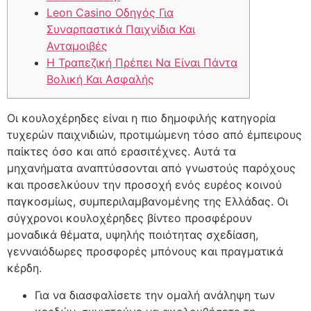
Leon Casino Оδηγός Για
Συναρπαστικά Παιχνίδια Και
Ανταμοιβές
Η Τραπεζική Πρέπει Να Είναι Πάντα
Βολική Και Ασφαλής
Οι κουλοχέρηδες είναι η πιο δημοφιλής κατηγορία
τυχερών παιχνιδιών, προτιμώμενη τόσο από έμπειρους
παίκτες όσο και από ερασιτέχνες. Αυτά τα
μηχανήματα αναπτύσσονται από γνωστούς παρόχους
και προσελκύουν την προσοχή ενός ευρέος κοινού
παγκοσμίως, συμπεριλαμβανομένης της Ελλάδας. Οι
σύγχρονοι κουλοχέρηδες βίντεο προσφέρουν
μοναδικά θέματα, υψηλής ποιότητας σχεδίαση,
γενναιόδωρες προσφορές μπόνους και πραγματικά
κέρδη.
Για να διασφαλίσετε την ομαλή ανάληψη των