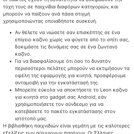
τύχη τους σε παιχνίδια διαφόρων κατηγοριών, και
μπορούν να παίξουν ανά πάσα στιγμή
χρησιμοποιώντας οποιαδήποτε συσκευή.
Αν θέλετε να νιώσετε σαν επισκέπτης σε ένα
επίγειο καζίνο χωρίς να φύγετε από το σπίτι σας,
δοκιμάστε τις δυνάμεις σας σε ένα ζωντανό
καζίνο.
Για να διασφαλίσουμε ότι όσο το δυνατόν
περισσότεροι πελάτες μπορούν να εκτιμήσουν τα
οφέλη της εφαρμογής για κινητά, προσφέρουμε
ανταμοιβή για την εγκατάστασή της.
Μπορείτε εύκολα να αποκτήσετε το Leon καζινο
για κινητά στο gadget σας Android, εάν
χρησιμοποιήσετε τον σύνδεσμο για να
κατεβάσετε το πακέτο εγκατάστασης στον
ιστότοπό μας.
Η βιβλιοθήκη παιχνιδιών είναι γεμάτη με τις καλύτερες
εξελίξεις των σύγχρονων παρόχων. Οι Έλληνες