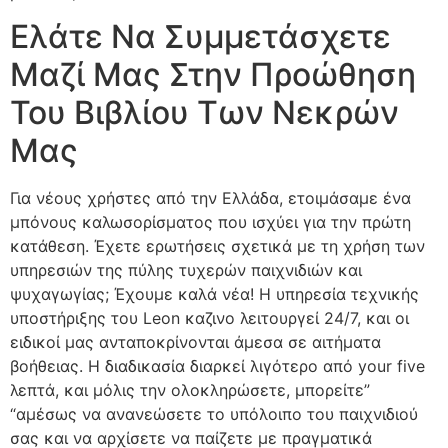
Ελάτε Να Συμμετάσχετε
Μαζί Μας Στην Προώθηση
Του Βιβλίου Των Νεκρών
Μας
Για νέους χρήστες από την Ελλάδα, ετοιμάσαμε ένα
μπόνους καλωσορίσματος που ισχύει για την πρώτη
κατάθεση. Έχετε ερωτήσεις σχετικά με τη χρήση των
υπηρεσιών της πύλης τυχερών παιχνιδιών και
ψυχαγωγίας; Έχουμε καλά νέα! Η υπηρεσία τεχνικής
υποστήριξης του Leon καζινο λειτουργεί 24/7, και οι
ειδικοί μας ανταποκρίνονται άμεσα σε αιτήματα
βοήθειας. Η διαδικασία διαρκεί λιγότερο από your five
λεπτά, και μόλις την ολοκληρώσετε, μπορείτε”
“αμέσως να ανανεώσετε το υπόλοιπο του παιχνιδιού
σας και να αρχίσετε να παίζετε με πραγματικά