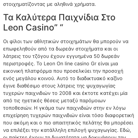
στοιχηματίζοντας με αληθινά χρήματα.
Τα Καλύτερα Παιχνίδια Στο
Leon Casino” “
Οι φίλοι των αθλητικών στοιχημάτων θα μπορούν να
επωφεληθούν από τα δωρεάν στοιχήματα και οι
λάτρεις του τζόγου έχουν εγγυημένα 50 δωρεάν
περιστροφές. Το Leon On line casino Gr είναι μια
εικονική πλατφόρμα που προσελκύει την προσοχή
ενός μεγάλου κοινού. Αυτό το διαδικτυακό καζίνο
έγινε διαθέσιμο στους λάτρεις της ψυχαγωγίας
τυχερών παιχνιδιών το 2008 και έκτοτε κατέχει μία
από τις ηγετικές θέσεις μεταξύ παρόμοιων
τοποθεσιών. Η γκάμα των παιχνιδιών στην εν λόγω
επιχείρηση τυχερών παιχνιδιών είναι τόσο διαφορετική
που ακόμη και ο πιο απαιτητικός πελάτης θα μπορέσει
να επιλέξει την κατάλληλη επιλογή ψυχαγωγίας. Εδώ,
οι παίκτες έχουν τη δυνατότητα να δοκιμάσουν την