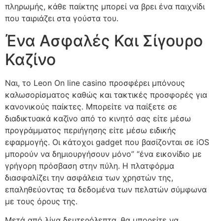
πληρωμής, κάθε παίκτης μπορεί να βρει ένα παιχνίδι
που ταιριάζει στα γούστα του.
Ένα Ασφαλές Και Σίγουρο
Καζίνο
Ναι, το Leon On line casino προσφέρει μπόνους
καλωσορίσματος καθώς και τακτικές προσφορές για
κανονικούς παίκτες. Μπορείτε να παίξετε σε
διαδικτυακά καζίνο από το κινητό σας είτε μέσω
προγράμματος περιήγησης είτε μέσω ειδικής
εφαρμογής. Οι κάτοχοι gadget που βασίζονται σε iOS
μπορούν να δημιουργήσουν μόνο” “ένα εικονίδιο με
γρήγορη πρόσβαση στην πύλη. Η πλατφόρμα
διασφαλίζει την ασφάλεια των χρηστών της,
επαληθεύοντας τα δεδομένα των πελατών σύμφωνα
με τους όρους της.
Μετά από λίγα δευτερόλεπτα, θα μπορείτε να