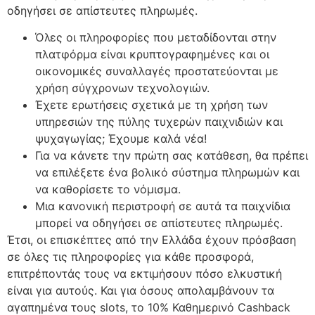
οδηγήσει σε απίστευτες πληρωμές.
Όλες οι πληροφορίες που μεταδίδονται στην
πλατφόρμα είναι κρυπτογραφημένες και οι
οικονομικές συναλλαγές προστατεύονται με
χρήση σύγχρονων τεχνολογιών.
Έχετε ερωτήσεις σχετικά με τη χρήση των
υπηρεσιών της πύλης τυχερών παιχνιδιών και
ψυχαγωγίας; Έχουμε καλά νέα!
Για να κάνετε την πρώτη σας κατάθεση, θα πρέπει
να επιλέξετε ένα βολικό σύστημα πληρωμών και
να καθορίσετε το νόμισμα.
Μια κανονική περιστροφή σε αυτά τα παιχνίδια
μπορεί να οδηγήσει σε απίστευτες πληρωμές.
Έτσι, οι επισκέπτες από την Ελλάδα έχουν πρόσβαση
σε όλες τις πληροφορίες για κάθε προσφορά,
επιτρέποντάς τους να εκτιμήσουν πόσο ελκυστική
είναι για αυτούς. Και για όσους απολαμβάνουν τα
αγαπημένα τους slots, το 10% Καθημερινό Cashback