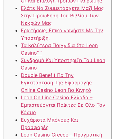
Gr Και Επιλογή Τρόπων Πληρωμής
Ελάτε Να Συμμετάσχετε Μαζί Μας
Στην Προώθηση Του Βιβλίου Των
Νεκρών Μας
Ερωτήσεις; Επικοινωνήστε Με Την
Υποστήριξη!
Τα Καλύτερα Παιχνίδια Στο Leon
Casino” “
Συνδρομή Και Υποστήριξη Του Leon
Casino
Double Benefit Για Την
Εγκατάσταση Της Εφαρμογής
Online Casino Leon Για Κινητά
Leon On Line Casino Ελλάδα –
Εμπιστεύονται Παίκτες Σε Όλο Τον
Κόσμο
Ευχάριστα Μπόνους Και
Προσφορές
Leon Casino Greece – Πραγματική