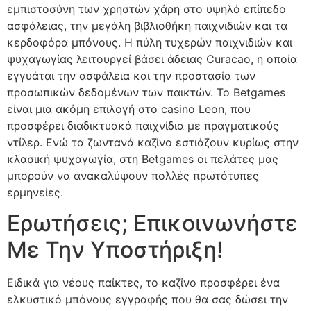
εμπιστοσύνη των χρηστών χάρη στο υψηλό επίπεδο
ασφάλειας, την μεγάλη βιβλιοθήκη παιχνιδιών και τα
κερδοφόρα μπόνους. Η πύλη τυχερών παιχνιδιών και
ψυχαγωγίας λειτουργεί βάσει άδειας Curacao, η οποία
εγγυάται την ασφάλεια και την προστασία των
προσωπικών δεδομένων των παικτών. Το Betgames
είναι μια ακόμη επιλογή στο casino Leon, που
προσφέρει διαδικτυακά παιχνίδια με πραγματικούς
ντίλερ. Ενώ τα ζωντανά καζίνο εστιάζουν κυρίως στην
κλασική ψυχαγωγία, στη Betgames οι πελάτες μας
μπορούν να ανακαλύψουν πολλές πρωτότυπες
ερμηνείες.
Ερωτήσεις; Επικοινωνήστε
Με Την Υποστήριξη!
Ειδικά για νέους παίκτες, το καζίνο προσφέρει ένα
ελκυστικό μπόνους εγγραφής που θα σας δώσει την