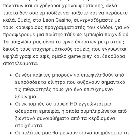
πελατών και οι γρήγοροι χρόνοι φόρτωσης, αλλά
τίποτα δεν σας εμποδίζει να παίξετε και να περάσετε
καλά. Εμείς, στο Leon Casino, συνεργαζόμαστε με
τους κορυφαίους προγραμματιστές του κλάδου για να
προσφέρουμε μια πρώτης τάξεως εμπειρία παιχνιδιού.
Τα παιχνίδια μας είναι το έργο έγκριτων μετρ στους
δικούς τους επιχειρηματικούς τομείς, που εγγυώνται
υψηλά γραφικά εφέ, ομαλό game play και ξεκάθαρα
αποτελέσματα.
Οι νέοι παίκτες μπορούν να επωφεληθούν από
ευπρόσδεκτα κίνητρα που αυξάνουν σημαντικά
τις πιθανότητές τους για ένα επιτυχημένο
ξεκίνημα.
Οι εκπομπές σε μορφή HD εγγυώνται μια
αξέχαστη εμπειρία, η οποία συμπληρώνεται από
ζωντανά συναισθήματα από τα κερδισμένα
στοιχήματα.
Οι πελάτες μας θα μείνουν ικανοποιημένοι με τη