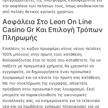
προγραμματιστές της πλατφόρμας ενδιαφέρονται για
την ασφάλεια των πελατών τους, όπως αποδεικνύεται
από πολλές θετικές κριτικές χρηστών.
Ασφάλεια Στο Leon On Line
Casino Gr Και Επιλογή Τρόπων
Πληρωμής
Επιπλέον, το καζίνο προσφέρει στους νέους πελάτες
100% μπόνους στην πρώτη τους κατάθεση,
διπλασιάζοντας έτσι το ποσό που καταθέτετε. Για να
παίξετε με πραγματικά χρήματα, θα χρειαστεί να
εγγραφείτε, να δημιουργήσετε έναν προσωπικό
λογαριασμό και να κάνετε την πρώτη σας κατάθεση.
Με την ολοκλήρωση της εγγραφής, αποκτάτε
πρόσβαση στον προσωπικό σας λογαριασμό. Εκεί
μπορείτε να παρακολουθείτε τις οικονομικές
συναλλαγές σας, να ενημερώνεστε για τα τελευταία
νέα και να λαμβάνετε χρήσιμες πληροφορίες για να