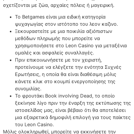
σχετίζονται με ζώα, αρχαίες πόλεις ή μαγειρική.
Το Betgames είναι μια ειδική κατηγορία
ψυχαγωγίας στον ιστότοπο του λεον καζινο.
Ξεκουραστείτε με μια ποικιλία αξιόπιστων
μεθόδων πληρωμής που μπορείτε να
χρησιμοποιήσετε στο Leon Casino για μεταξένια
ομαλές και ασφαλείς συναλλαγές.
Πριν επικοινωνήσετε με τον χειριστή,
προτείνουμε να ελέγξετε την ενότητα Συχνές
Ερωτήσεις, η οποία θα είναι διαθέσιμη μόλις
κάνετε κλικ στο κουμπί ενεργοποίησης της
συνομιλίας.
Το φρουτάκι Book involving Dead, το οποίο
ξεκίνησε λίγο πριν την έναρξη της εκτύπωσης της
ιστοσελίδας μας, είναι βέβαιο ότι θα αποτελέσει
μια εξαιρετικά δημοφιλή επιλογή για τους παίκτες
του Leon Casino.
Μόλις ολοκληρωθεί, μπορείτε να εκκινήσετε την