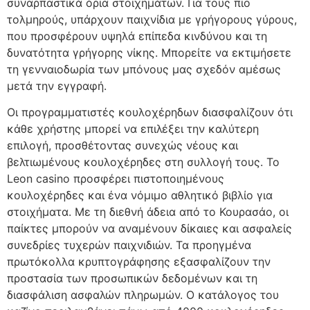
συναρπαστικά όρια στοιχημάτων. Για τους πιο
τολμηρούς, υπάρχουν παιχνίδια με γρήγορους γύρους,
που προσφέρουν υψηλά επίπεδα κινδύνου και τη
δυνατότητα γρήγορης νίκης. Μπορείτε να εκτιμήσετε
τη γενναιοδωρία των μπόνους μας σχεδόν αμέσως
μετά την εγγραφή.
Οι προγραμματιστές κουλοχέρηδων διασφαλίζουν ότι
κάθε χρήστης μπορεί να επιλέξει την καλύτερη
επιλογή, προσθέτοντας συνεχώς νέους και
βελτιωμένους κουλοχέρηδες στη συλλογή τους. Το
Leon casino προσφέρει πιστοποιημένους
κουλοχέρηδες και ένα νόμιμο αθλητικό βιβλίο για
στοιχήματα. Με τη διεθνή άδεια από το Κουρασάο, οι
παίκτες μπορούν να αναμένουν δίκαιες και ασφαλείς
συνεδρίες τυχερών παιχνιδιών. Τα προηγμένα
πρωτόκολλα κρυπτογράφησης εξασφαλίζουν την
προστασία των προσωπικών δεδομένων και τη
διασφάλιση ασφαλών πληρωμών. Ο κατάλογος του