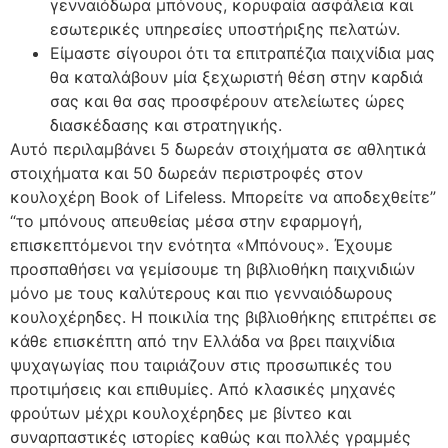
γενναιόδωρα μπόνους, κορυφαία ασφάλεια και
εσωτερικές υπηρεσίες υποστήριξης πελατών.
Είμαστε σίγουροι ότι τα επιτραπέζια παιχνίδια μας
θα καταλάβουν μία ξεχωριστή θέση στην καρδιά
σας και θα σας προσφέρουν ατελείωτες ώρες
διασκέδασης και στρατηγικής.
Αυτό περιλαμβάνει 5 δωρεάν στοιχήματα σε αθλητικά
στοιχήματα και 50 δωρεάν περιστροφές στον
κουλοχέρη Book of Lifeless. Μπορείτε να αποδεχθείτε”
“το μπόνους απευθείας μέσα στην εφαρμογή,
επισκεπτόμενοι την ενότητα «Μπόνους». Έχουμε
προσπαθήσει να γεμίσουμε τη βιβλιοθήκη παιχνιδιών
μόνο με τους καλύτερους και πιο γενναιόδωρους
κουλοχέρηδες. Η ποικιλία της βιβλιοθήκης επιτρέπει σε
κάθε επισκέπτη από την Ελλάδα να βρει παιχνίδια
ψυχαγωγίας που ταιριάζουν στις προσωπικές του
προτιμήσεις και επιθυμίες. Από κλασικές μηχανές
φρούτων μέχρι κουλοχέρηδες με βίντεο και
συναρπαστικές ιστορίες καθώς και πολλές γραμμές