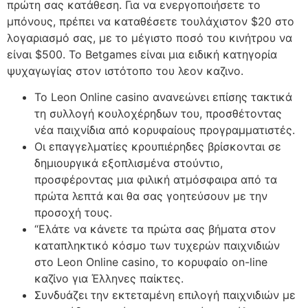
πρώτη σας κατάθεση. Για να ενεργοποιήσετε το
μπόνους, πρέπει να καταθέσετε τουλάχιστον $20 στο
λογαριασμό σας, με το μέγιστο ποσό του κινήτρου να
είναι $500. Το Betgames είναι μια ειδική κατηγορία
ψυχαγωγίας στον ιστότοπο του λεον καζινο.
Το Leon Online casino ανανεώνει επίσης τακτικά
τη συλλογή κουλοχέρηδων του, προσθέτοντας
νέα παιχνίδια από κορυφαίους προγραμματιστές.
Οι επαγγελματίες κρουπιέρηδες βρίσκονται σε
δημιουργικά εξοπλισμένα στούντιο,
προσφέροντας μια φιλική ατμόσφαιρα από τα
πρώτα λεπτά και θα σας γοητεύσουν με την
προσοχή τους.
“Ελάτε να κάνετε τα πρώτα σας βήματα στον
καταπληκτικό κόσμο των τυχερών παιχνιδιών
στο Leon Online casino, το κορυφαίο on-line
καζίνο για Έλληνες παίκτες.
Συνδυάζει την εκτεταμένη επιλογή παιχνιδιών με