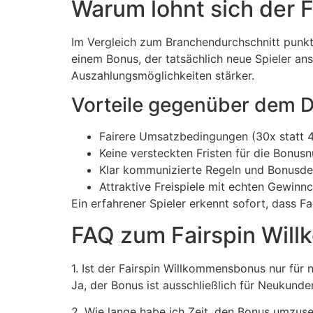
Warum lohnt sich der 
Im Vergleich zum Branchendurchschnitt punk
einem Bonus, der tatsächlich neue Spieler an
Auszahlungsmöglichkeiten stärker.
Vorteile gegenüber dem D
Fairere Umsatzbedingungen (30x statt 
Keine versteckten Fristen für die Bonus
Klar kommunizierte Regeln und Bonusdet
Attraktive Freispiele mit echten Gewinn
Ein erfahrener Spieler erkennt sofort, dass F
FAQ zum Fairspin Wil
1. Ist der Fairspin Willkommensbonus nur für 
Ja, der Bonus ist ausschließlich für Neukund
2. Wie lange habe ich Zeit, den Bonus umzus