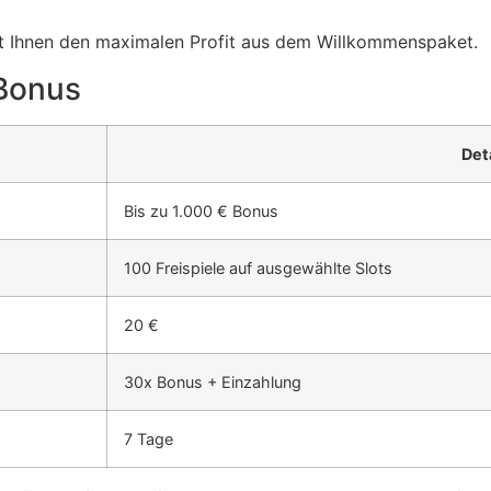
ert Ihnen den maximalen Profit aus dem Willkommenspaket.
 Bonus
Det
Bis zu 1.000 € Bonus
100 Freispiele auf ausgewählte Slots
20 €
30x Bonus + Einzahlung
7 Tage