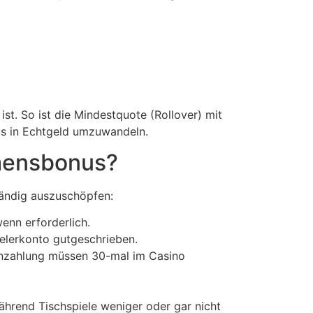
st. So ist die Mindestquote (Rollover) mit
us in Echtgeld umzuwandeln.
mmensbonus?
ständig auszuschöpfen:
wenn erforderlich.
ielerkonto gutgeschrieben.
inzahlung müssen 30-mal im Casino
ährend Tischspiele weniger oder gar nicht