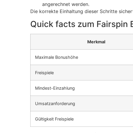
angerechnet werden.
Die korrekte Einhaltung dieser Schritte sich
Quick facts zum Fairspin
Merkmal
Maximale Bonushöhe
Freispiele
Mindest-Einzahlung
Umsatzanforderung
Gültigkeit Freispiele