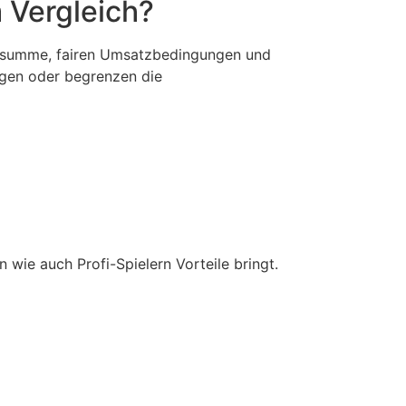
 Vergleich?
alsumme, fairen Umsatzbedingungen und
ngen oder begrenzen die
 wie auch Profi-Spielern Vorteile bringt.