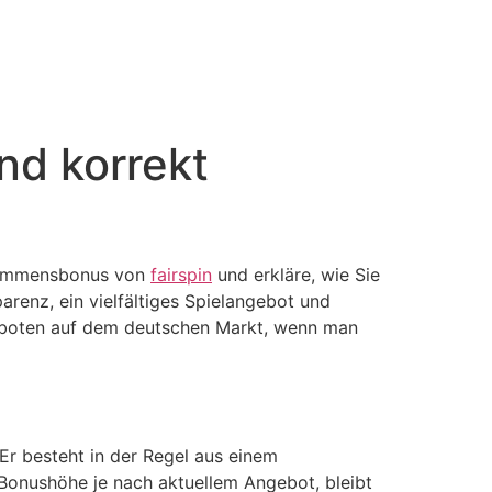
nd korrekt
llkommensbonus von
fairspin
und erkläre, wie Sie
arenz, ein vielfältiges Spielangebot und
eboten auf dem deutschen Markt, wenn man
 Er besteht in der Regel aus einem
 Bonushöhe je nach aktuellem Angebot, bleibt