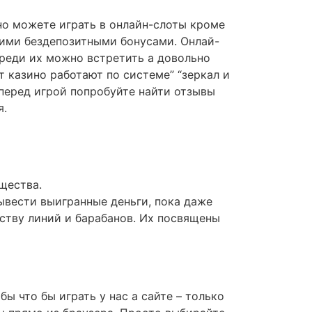
но можете играть в онлайн-слоты кроме
чшими бездепозитными бонусами. Онлай-
реди их можно встретить а довольно
 казино работают по системе” “зеркал и
 перед игрой попробуйте найти отзывы
я.
щества.
ывести выигранные деньги, пока даже
ству линий и барабанов. Их посвящены
ы что бы играть у нас а сайте – только