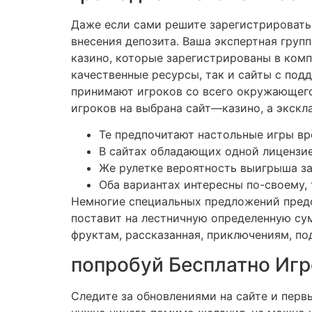
Даже если сами решите зарегистрироватьс
внесения депозита. Ваша экспертная груп
казино, которые зарегистрированы в ком
качественные ресурсы, так и сайты с под
принимают игроков со всего окружающего.
игроков на выбрана сайт—казино, а экскл
Те предпочитают настольные игры вр
В сайтах обладающих одной лицензи
Же рулетке вероятность выигрыша за
Оба вариантах интересны по-своему,
Немногие специальных предложений предос
поставит на лестничную определенную су
фруктам, рассказанная, приключениям, под
попробуй Бесплатно Иг
Следите за обновлениями на сайте и первы