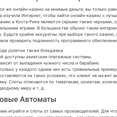
я же онлайн-казино на мнимые деньги, вы только рав
па изучила Интернет, чтобы найти онлайн-казино с лу
панию в Коста-Рике являются серыми также черными, с
дельными играми. В большинстве обычно такие интернет
 Будьте крайне аккуратны при выборе такого казино,
авов проверить подлинность программного обеспечени
оде рулетки также блэкджека.
ей доступны азиатские платежные системы.
висит от выпадения нужного числа и барабане.
 только у каждого одним них есть тривиальные преиму
тавляются на таких условиях, что клиент не может в
мму. Слоты отличаются по тематикам, сюжетам, количе
водному миру и т. д.
ровые Автоматы
ми играйте и слоты от самых производителей. Для чтоб