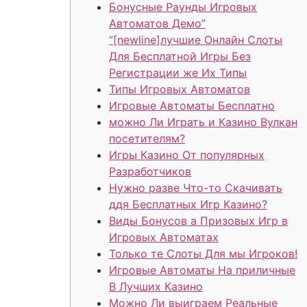
Бонусные Раунды Игровых
Автоматов Демо”
“[newline]лучшие Онлайн Слоты
Для Бесплатной Игры Без
Регистрации же Их Типы
Типы Игровых Автоматов
Игровые Автоматы Бесплатно
можно Ли Играть и Казино Вулкан
посетителям?
Игры Казино От популярных
Разработчиков
Нужно разве Что-то Скачивать
ддя Бесплатных Игр Казино?
Виды Бонусов а Призовых Игр в
Игровых Автоматах
Только те Слоты Для мы Игроков!
Игровые Автоматы На приличные
В Лучших Казино
Можно Ли выиграем Реальные