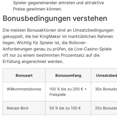
Spieler gegeneinander antreten und attraktive
Preise gewinnen können.
Bonusbedingungen verstehen
Die meisten Bonusaktionen sind an Umsatzbedingungen
gekoppelt, die bei KingMaker im marktüblichen Rahmen
liegen. Wichtig für Spieler ist, die Rollover-
Anforderungen genau zu prüfen, da Live-Casino-Spiele
oft nur zu einem bestimmten Prozentsatz auf die
Erfüllung angerechnet werden.
Bonusart
Bonusumfang
Umsatzbed
Willkommensbonus
100 % bis zu 200 € +
30x Bonusb
Freispiele
Reload-Boni
50 % bis zu 100 €
25x Bonusb