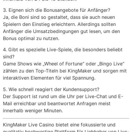
3. Eignen sich die Bonusangebote für Anfänger?
Ja, die Boni sind so gestaltet, dass sie auch neuen
Spielern den Einstieg erleichtern. Allerdings sollten
Anfänger die Umsatzbedingungen gut lesen, um den
Bonus optimal zu nutzen.
4. Gibt es spezielle Live-Spiele, die besonders beliebt
sind?
Game Shows wie „Wheel of Fortune“ oder „Bingo Live“
zählen zu den Top-Titeln bei KingMaker und sorgen mit
interaktiven Elementen für viel Spannung.
5. Wie schnell reagiert der Kundensupport?
Der Support ist rund um die Uhr per Live-Chat und E-
Mail erreichbar und beantwortet Anfragen meist
innerhalb weniger Minuten.
KingMaker Live Casino bietet eine fokussierte und
qualitativ hochwertige Plattform für Liebhaber von Live-