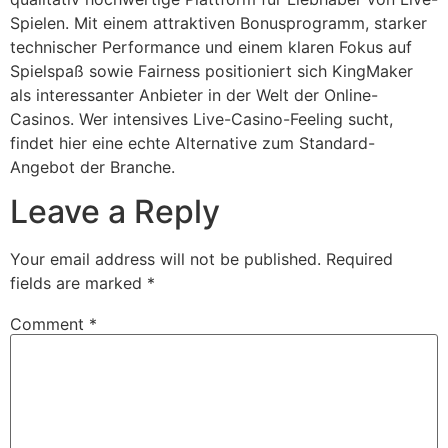
Spielen. Mit einem attraktiven Bonusprogramm, starker
technischer Performance und einem klaren Fokus auf
Spielspaß sowie Fairness positioniert sich KingMaker
als interessanter Anbieter in der Welt der Online-
Casinos. Wer intensives Live-Casino-Feeling sucht,
findet hier eine echte Alternative zum Standard-
Angebot der Branche.
Leave a Reply
Your email address will not be published.
Required
fields are marked
*
Comment
*