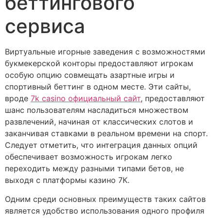
беттингового
сервиса
Виртуальные игорные заведения с возможностями
букмекерской конторы предоставляют игрокам
особую опцию совмещать азартные игры и
спортивный беттинг в одном месте. Эти сайты,
вроде
7k casino официальный сайт
, предоставляют
шанс пользователям насладиться множеством
развлечений, начиная от классических слотов и
заканчивая ставками в реальном времени на спорт.
Следует отметить, что интеграция данных опций
обеспечивает возможность игрокам легко
переходить между разными типами бетов, не
выходя с платформы казино 7К.
Одним среди основных преимуществ таких сайтов
является удобство использования одного профиля