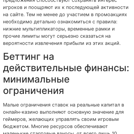
предложения способствуют сохранять интерес
игроков и поощряют их к последующей активности
на сайте. Тем не менее до участием в промоакциях
необходимо детально ознакомиться с правила:
нижние мультипликаторы, временные рамки и
прочие лимиты могут серьезно сказаться на
вероятности извлечения прибыли из этих акций.
Беттинг на
действительные финансы:
минимальные
ограничения
Малые ограничения ставок на реальные капитал в
онлайн-казино выполняют основную значение для
геймеров, желающих управлять своим игровым
бюджетом. Многие ресурсов обеспечивают
маленькие стартовые взносы, от всего лишь 10