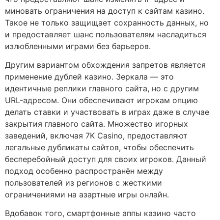
миновать ограничения на доступ к сайтам казино.
Такое не только защищает сохранность данных, но
и предоставляет шанс пользователям насладиться
излюбленными играми без барьеров.
Другим вариантом обхождения запретов является
применение дублей казино. Зеркала — это
идентичные реплики главного сайта, но с другим
URL-адресом. Они обеспечивают игрокам опцию
делать ставки и участвовать в играх даже в случае
закрытия главного сайта. Множество игорных
заведений, включая 7K Casino, предоставляют
легальные дубликаты сайтов, чтобы обеспечить
бесперебойный доступ для своих игроков. Данный
подход особенно распространён между
пользователей из регионов с жесткими
ограничениями на азартные игры онлайн.
Вдобавок того, смартфонные аппы казино часто