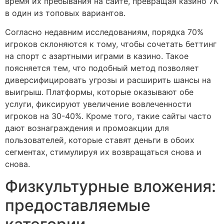
время их пребывания на сайте, превращая казино 7К
в один из топовых вариантов.
Согласно недавним исследованиям, порядка 70%
игроков склоняются к тому, чтобы сочетать беттинг
на спорт с азартными играми в казино. Такое
поясняется тем, что подобный метод позволяет
диверсифицировать угрозы и расширить шансы на
выигрыш. Платформы, которые оказывают обе
услуги, фиксируют увеличение вовлеченности
игроков на 30-40%. Кроме того, такие сайты часто
дают вознаграждения и промоакции для
пользователей, которые ставят деньги в обоих
сегментах, стимулируя их возвращаться снова и
снова.
Физкультурные вложения:
предоставляемые