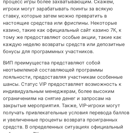
процесс игры более захватывающим. Скажем,
игроки могут зарабатывать поинты за всякую
ставку, которые затем можно превратить в
настоящие средства или фриспины. Некоторые
казино, такие как официальный сайт казино 7К, к
тому же предоставляют особые акции, такие как
каждую неделю возвраты средств или депозитные
бонусы для программных участников.
ВИП преимущества представляют собой
неотъемлемой составляющей программы
лояльности, предоставляя участникам особенные
шансы. Статус VIP предоставляет возможность к
индивидуальным менеджерам, более высоким
ограничениям на снятие денег и запросам на
закрытые мероприятия. Также, VIP-игроки могут
получать привлекательные условия перевода баллов
и увеличенные проценты возврата проигранных
средств. В определенных ситуациях официальный