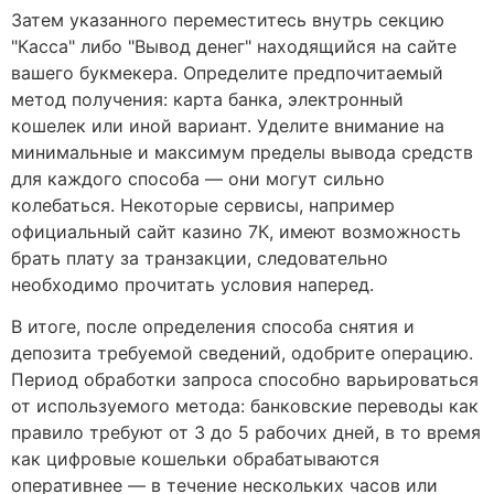
Затем указанного переместитесь внутрь секцию
"Касса" либо "Вывод денег" находящийся на сайте
вашего букмекера. Определите предпочитаемый
метод получения: карта банка, электронный
кошелек или иной вариант. Уделите внимание на
минимальные и максимум пределы вывода средств
для каждого способа — они могут сильно
колебаться. Некоторые сервисы, например
официальный сайт казино 7К, имеют возможность
брать плату за транзакции, следовательно
необходимо прочитать условия наперед.
В итоге, после определения способа снятия и
депозита требуемой сведений, одобрите операцию.
Период обработки запроса способно варьироваться
от используемого метода: банковские переводы как
правило требуют от 3 до 5 рабочих дней, в то время
как цифровые кошельки обрабатываются
оперативнее — в течение нескольких часов или