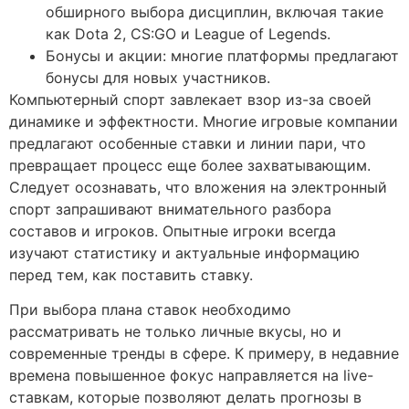
обширного выбора дисциплин, включая такие
как Dota 2, CS:GO и League of Legends.
Бонусы и акции: многие платформы предлагают
бонусы для новых участников.
Компьютерный спорт завлекает взор из-за своей
динамике и эффектности. Многие игровые компании
предлагают особенные ставки и линии пари, что
превращает процесс еще более захватывающим.
Следует осознавать, что вложения на электронный
спорт запрашивают внимательного разбора
составов и игроков. Опытные игроки всегда
изучают статистику и актуальные информацию
перед тем, как поставить ставку.
При выбора плана ставок необходимо
рассматривать не только личные вкусы, но и
современные тренды в сфере. К примеру, в недавние
времена повышенное фокус направляется на live-
ставкам, которые позволяют делать прогнозы в