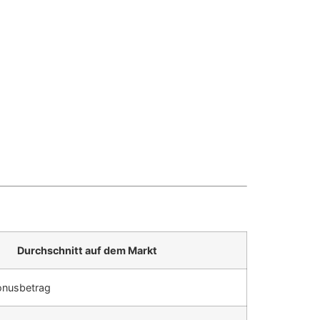
Durchschnitt auf dem Markt
onusbetrag