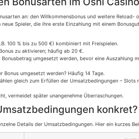
ten Bonusarten im Oshi Casin
Bonusarten an: den Willkommensbonus und weitere Reload- 
 neue Spieler, die ihre erste Einzahlung mit einem Bonusg
B. 100 % bis zu 500 €) kombiniert mit Freispielen.
onus zu aktivieren; häufig ab 20 €.
Bonusbetrag umgesetzt werden, bevor eine Auszahlung mög
 der Bonus umgesetzt werden? Häufig 14 Tage.
zählen gleich zum Erfüllen der Umsatzbedingungen – Slots 
acht, vermeidet später unangenehme Überraschungen.
 Umsatzbedingungen konkret?
inzelne Details der Umsatzbedingungen. Hier ein kurzes Beis