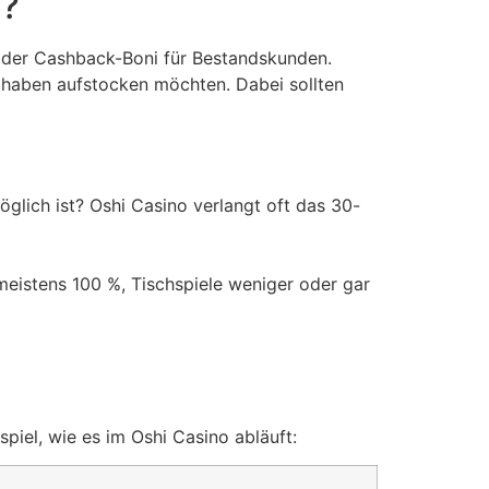
o?
oder Cashback-Boni für Bestandskunden.
uthaben aufstocken möchten. Dabei sollten
lich ist? Oshi Casino verlangt oft das 30-
meistens 100 %, Tischspiele weniger oder gar
piel, wie es im Oshi Casino abläuft: