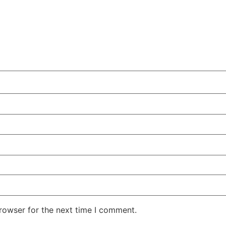
rowser for the next time I comment.