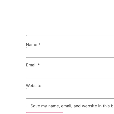
Name
*
Email
*
Website
Save my name, email, and website in this b