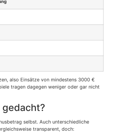
ung
zen, also Einsätze von mindestens 3000 €
Spiele tragen dagegen weniger oder gar nicht
s gedacht?
nusbetrag selbst. Auch unterschiedliche
rgleichsweise transparent, doch: