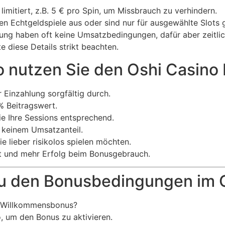
limitiert, z.B. 5 € pro Spin, um Missbrauch zu verhindern.
 Echtgeldspiele aus oder sind nur für ausgewählte Slots g
ung haben oft keine Umsatzbedingungen, dafür aber zeitli
te diese Details strikt beachten.
So nutzen Sie den Oshi Casino
 Einzahlung sorgfältig durch.
% Beitragswert.
Sie Ihre Sessions entsprechend.
 keinem Umsatzanteil.
 lieber risikolos spielen möchten.
st und mehr Erfolg beim Bonusgebrauch.
zu den Bonusbedingungen im 
en Willkommensbonus?
o, um den Bonus zu aktivieren.