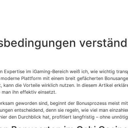
sbedingungen verständl
en Expertise im iGaming-Bereich weiß ich, wie wichtig tra
ls moderne Plattform mit einem breit gefächerten Bonusangeb
 kann die Vorteile wirklich nutzen. In diesem Artikel erklär
man ihn effektiv einsetzt.
ksam geworden sind, beginnt der Bonusprozess meist mit 
ngen entscheidend, denn sie regeln, wie viel man einzahl
r den Durchblick hat, profitiert langfristig – ohne unnötig