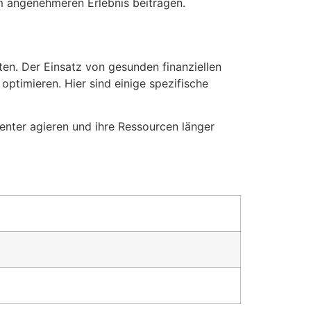
em angenehmeren Erlebnis beitragen.
en. Der Einsatz von gesunden finanziellen
ptimieren. Hier sind einige spezifische
ienter agieren und ihre Ressourcen länger