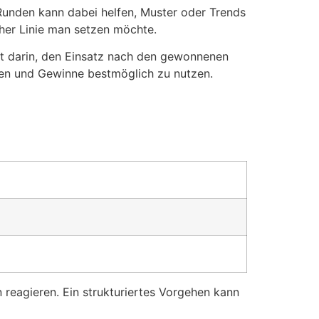
Runden kann dabei helfen, Muster oder Trends
cher Linie man setzen möchte.
teht darin, den Einsatz nach den gewonnenen
zen und Gewinne bestmöglich zu nutzen.
n reagieren. Ein strukturiertes Vorgehen kann