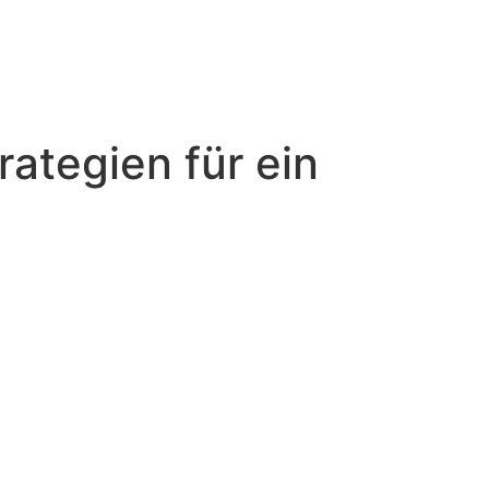
rategien für ein