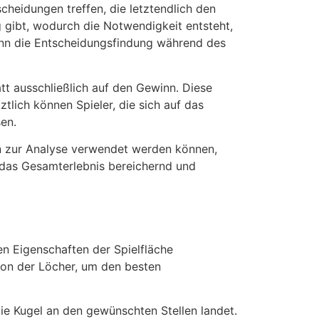
scheidungen treffen, die letztendlich den
 gibt, wodurch die Notwendigkeit entsteht,
nn die Entscheidungsfindung während des
att ausschließlich auf den Gewinn. Diese
tlich können Spieler, die sich auf das
en.
en zur Analyse verwendet werden können,
n das Gesamterlebnis bereichernd und
hen Eigenschaften der Spielfläche
tion der Löcher, um den besten
die Kugel an den gewünschten Stellen landet.