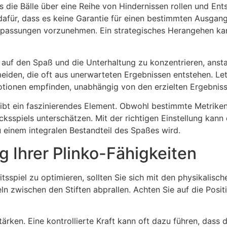
s die Bälle über eine Reihe von Hindernissen rollen und Ent
afür, dass es keine Garantie für einen bestimmten Ausgang
passungen vorzunehmen. Ein strategisches Herangehen ka
h auf den Spaß und die Unterhaltung zu konzentrieren, anst
meiden, die oft aus unerwarteten Ergebnissen entstehen. Letz
motionen empfinden, unabhängig von den erzielten Ergebniss
leibt ein faszinierendes Element. Obwohl bestimmte Metrik
cksspiels unterschätzen. Mit der richtigen Einstellung kan
u einem integralen Bestandteil des Spaßes wird.
 Ihrer Plinko-Fähigkeiten
tsspiel zu optimieren, sollten Sie sich mit den physikalisc
ln zwischen den Stiften abprallen. Achten Sie auf die Posi
rken. Eine kontrollierte Kraft kann oft dazu führen, dass 