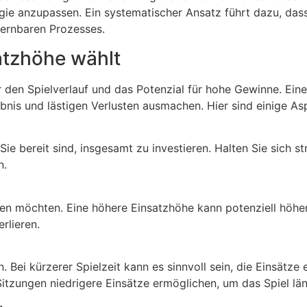
ie anzupassen. Ein systematischer Ansatz führt dazu, dass
lernbaren Prozesses.
atzhöhe wählt
ür den Spielverlauf und das Potenzial für hohe Gewinne. E
is und lästigen Verlusten ausmachen. Hier sind einige Aspe
Sie bereit sind, insgesamt zu investieren. Halten Sie sich 
n.
ehen möchten. Eine höhere Einsatzhöhe kann potenziell höhe
rlieren.
len. Bei kürzerer Spielzeit kann es sinnvoll sein, die Einsä
itzungen niedrigere Einsätze ermöglichen, um das Spiel lä