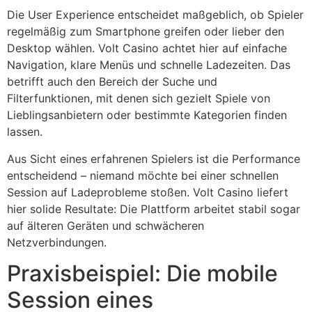
Die User Experience entscheidet maßgeblich, ob Spieler
regelmäßig zum Smartphone greifen oder lieber den
Desktop wählen. Volt Casino achtet hier auf einfache
Navigation, klare Menüs und schnelle Ladezeiten. Das
betrifft auch den Bereich der Suche und
Filterfunktionen, mit denen sich gezielt Spiele von
Lieblingsanbietern oder bestimmte Kategorien finden
lassen.
Aus Sicht eines erfahrenen Spielers ist die Performance
entscheidend – niemand möchte bei einer schnellen
Session auf Ladeprobleme stoßen. Volt Casino liefert
hier solide Resultate: Die Plattform arbeitet stabil sogar
auf älteren Geräten und schwächeren
Netzverbindungen.
Praxisbeispiel: Die mobile
Session eines