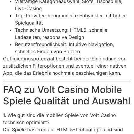
Vielfältige Kategorieauswahl: Slots, Tischspiele,
Live-Casino
Top-Provider: Renommierte Entwickler mit hoher
Spielqualität
Technische Umsetzung: HTML5, schnelle
Ladezeiten, responsive Design
Benutzerfreundlichkeit: Intuitive Navigation,
schnelles Finden von Spielen
Optimierungspotenzial besteht bei der Einbindung von
zusätzlichen Filteroptionen und eventuell einer nativen
App, die das Erlebnis nochmals beschleunigen kann.
FAQ zu Volt Casino Mobile
Spiele Qualität und Auswahl
1. Wie gut sind die mobilen Spiele von Volt Casino
technisch optimiert?
Die Spiele basieren auf HTML5-Technologie und sind