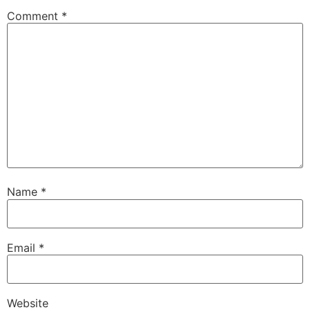
Comment
*
Name
*
Email
*
Website