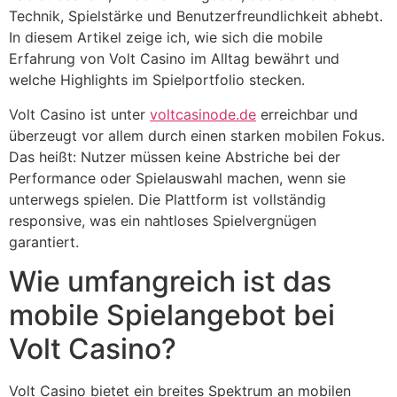
Technik, Spielstärke und Benutzerfreundlichkeit abhebt.
In diesem Artikel zeige ich, wie sich die mobile
Erfahrung von Volt Casino im Alltag bewährt und
welche Highlights im Spielportfolio stecken.
Volt Casino ist unter
voltcasinode.de
erreichbar und
überzeugt vor allem durch einen starken mobilen Fokus.
Das heißt: Nutzer müssen keine Abstriche bei der
Performance oder Spielauswahl machen, wenn sie
unterwegs spielen. Die Plattform ist vollständig
responsive, was ein nahtloses Spielvergnügen
garantiert.
Wie umfangreich ist das
mobile Spielangebot bei
Volt Casino?
Volt Casino bietet ein breites Spektrum an mobilen