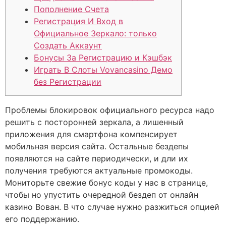
Пополнение Счета
Регистрация И Вход в
Официальное Зеркало: только
Создать Аккаунт
Бонусы За Регистрацию и Кэшбэк
Играть В Слоты Vovancasino Демо
без Регистрации
Проблемы блокировок официального ресурса надо
решить с посторонней зеркала, а лишенный
приложения для смартфона компенсирует
мобильная версия сайта. Остальные бездепы
появляются на сайте периодически, и дли их
получения требуются актуальные промокоды.
Мониторьте свежие бонус коды у нас в странице,
чтобы но упустить очередной бездеп от онлайн
казино Вован. В что случае нужно разжиться опцией
его поддержанию.