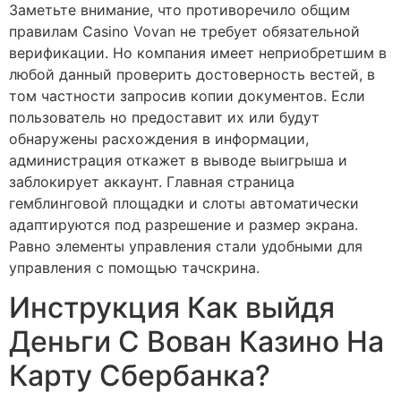
Заметьте внимание, что противоречило общим
правилам Casino Vovan не требует обязательной
верификации. Но компания имеет неприобретшим в
любой данный проверить достоверность вестей, в
том частности запросив копии документов. Если
пользователь но предоставит их или будут
обнаружены расхождения в информации,
администрация откажет в выводе выигрыша и
заблокирует аккаунт. Главная страница
гемблинговой площадки и слоты автоматически
адаптируются под разрешение и размер экрана.
Равно элементы управления стали удобными для
управления с помощью тачскрина.
Инструкция Как выйдя
Деньги С Вован Казино На
Карту Сбербанка?