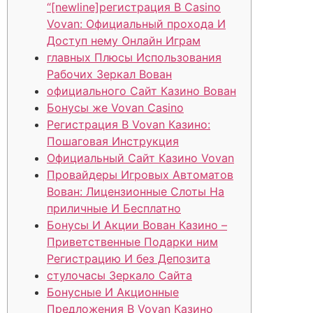
“[newline]регистрация В Casino
Vovan: Официальный прохода И
Доступ нему Онлайн Играм
главных Плюсы Использования
Рабочих Зеркал Вован
официального Сайт Казино Вован
Бонусы же Vovan Casino
Регистрация В Vovan Казино:
Пошаговая Инструкция
Официальный Сайт Казино Vovan
Провайдеры Игровых Автоматов
Вован: Лицензионные Слоты На
приличные И Бесплатно
Бонусы И Акции Вован Казино –
Приветственные Подарки ним
Регистрацию И без Депозита
стулочасы Зеркало Сайта
Бонусные И Акционные
Предложения В Vovan Казино