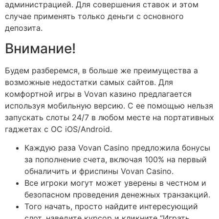
администрацией. Для совершения ставок и этом
случае применять только деньги с основного
депозита.
Внимание!
Будем разберемся, в больше же преимущества а
возможные недостатки самых сайтов. Для
комфортной игры в Vovan казино предлагается
используя мобильную версию. С ее помощью нельзя
запускать слоты 24/7 в любом месте на портативных
гаджетах с ОС iOS/Android.
Каждую раза Vovan Casino предложила бонусы
за пополнение счета, включая 100% на первый
обналичить и фриспины Vovan Casino.
Все игроки могут может уверены в честном и
безопасном проведения денежных транзакций.
Того начать, просто найдите интересующий
слот, наведите курсор и кликните “Играть