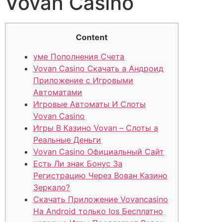
Vovan Casino
Content
уме Пополнения Счета
Vovan Casino Скачать а Андроид
Приложение с Игровыми
Автоматами
Игровые Автоматы И Слоты
Vovan Casino
Игры В Казино Vovan – Слоты а
Реальные Деньги
Vovan Casino Официальный Сайт
Есть Ли знак Бонус За
Регистрацию Через Вован Казино
Зеркало?
Скачать Приложение Vovancasino
На Android только Ios Бесплатно