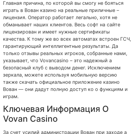
Главная причина, по которой вы смогу не бояться
играть в Вован казино на реальные приличные –
лицензия. Оператор работает легально, хотя не
обманывает наших клиентов. Весь софт на сайте
лицензирован и имеет нужные сертификаты
качества. К тому же во всех автоматах встроен ГСЧ,
гарантирующий интеллигентные результаты. Да
только отзывы реальных игроков, собранные нами,
указывает, что Vovancasino – это надежный а
безопасный клуб с выводом денег. Исключением
зеркала, можете используя мобильную версию
также скачать официальное приложение казино
Вован — они дадут полную доступ ко о функциям и
играм.
Ключевая Информация О
Vovan Casino
За счет усилий администрации Вован при заходе а