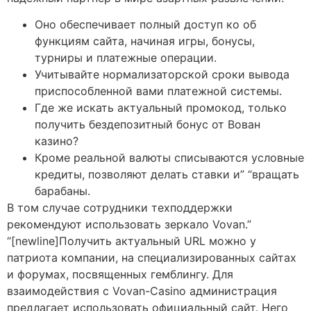
Оно обеспечивает полный доступ ко об
функциям сайта, начиная игры, бонусы,
турниры и платежные операции.
Учитывайте нормализаторской сроки вывода
приспособленной вами платежной системы.
Где же искать актуальный промокод, только
получить бездепозитный бонус от Вован
казино?
Кроме реальной валюты списываются условные
кредиты, позволяют делать ставки и” “вращать
барабаны.
В том случае сотрудники техподдержки
рекомендуют использовать зеркало Vovan.”
“[newline]Получить актуальный URL можно у
патриота компании, на специализированных сайтах
и форумах, посвященных гемблингу. Для
взаимодействия с Vovan-Casino администрация
предлагает использовать официальный сайт. Него