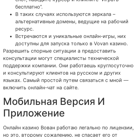
бесплатно”.
В таких случаях используются зеркала –
альтернативные домены, ведущие на рабочий
ресурс.
Встречаются и уникальные онлайн-игры, них
доступны для запуска только в Vovan казино.
Разрешить спорные ситуации а предоставить
консультации могут специалисты технической
поддержки компании. Они работаешь круглосуточно
и консультируют клиентов на русском и других
языках. Самый простой путем связаться с мной —
включить онлайн-чат на сайте.
Мобильная Версия И
Приложение
Онлайн казино Вован работаю легально по лицензии,
но это, второму сожалению, не спасает его от