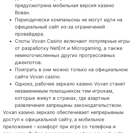
предусмотрена мобильная версия казино
Вован.
Периодически компаньоны не могут идти на
официальный сайт из-за ограничений
провайдера.
Слоты Vovan Casino включают популярные игры
от разработку NetEnt и Microgaming, а также
немногочисленных других прогрессивных
джекпотов.
Поиграть в они можно только на официальном
сайте Vovan casino.
Одноиз, рабочее зеркало казино Vovan станет
незаменимым помощником тем игрокам,
которые живут в странах, где азартные
развлечения запрещены законодательством.
Vovan казино зеркало обеспечивает непрерывным
доступ к официальной сайту, а мобильное
приложение – комфорт при игре со телефона и