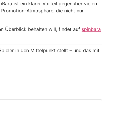
Bara ist ein klarer Vorteil gegenüber vielen
 Promotion-Atmosphäre, die nicht nur
n Überblick behalten will, findet auf
spinbara
eler in den Mittelpunkt stellt – und das mit