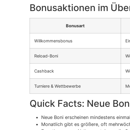
Bonusaktionen im Über
Bonusart
Willkommensbonus
Ei
Reload-Boni
Wö
Cashback
Wö
Turniere & Wettbewerbe
Mo
Quick Facts: Neue Bon
Neue Boni erscheinen mindestens einma
Monatlich gibt es größere, oft mehrwöc