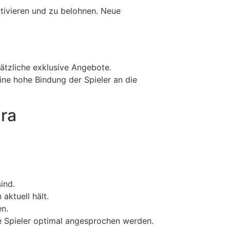
otivieren und zu belohnen. Neue
tzliche exklusive Angebote.
ne hohe Bindung der Spieler an die
ara
ind.
aktuell hält.
en.
ne Spieler optimal angesprochen werden.